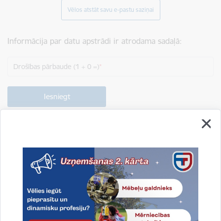
Vēlos atstāt savu e-pastu saziņai
Informācija par datu apstrādi ir atrodama sadaļā:
Drošības pārbaude (1 + 0 =)
Drukāt lapu