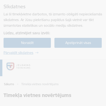
Pāriet uz lapas saturu
Sīkdatnes
Spied
lai meklētu
Enter
Lai šī tīmekļvietne darbotos, tā izmanto obligāti nepieciešamās
sīkdatnes. Ar Jūsu piekrišanu papildus šajā vietnē var tikt
izmantotas statistikas un sociālo mediju sīkdatnes.
Lūdzu, atzīmējiet savu izvēli:
Noraidīt
Apstiprināt visas
Pārvaldīt sīkdatnes
Sākums
Tīmekļa vietnes novērtējums
Tīmekļa vietnes novērtējums