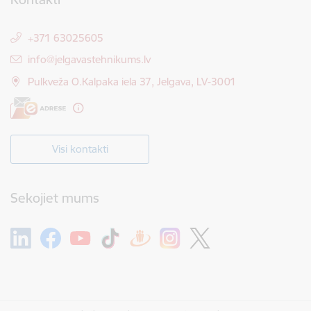
+371 63025605
E-pasts:
info@jelgavastehnikums.lv
Pulkveža O.Kalpaka iela 37, Jelgava, LV-3001
Visi kontakti
Sekojiet mums