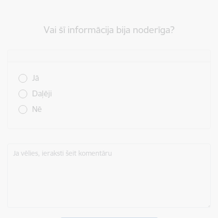
Vai šī informācija bija noderīga?
Vai šī informācija bija noderīga?
Jā
Daļēji
Nē
Ja vēlies, ieraksti šeit komentāru