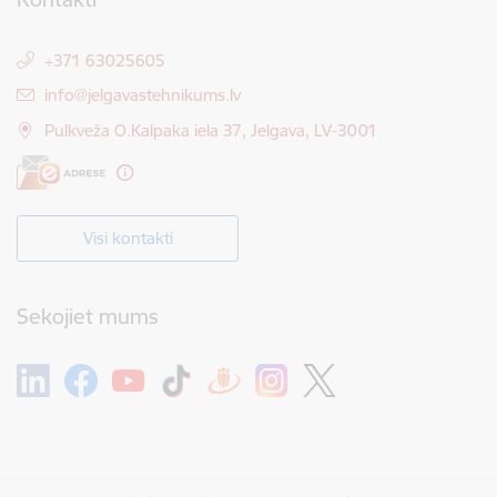
+371 63025605
E-pasts:
info@jelgavastehnikums.lv
Pulkveža O.Kalpaka iela 37, Jelgava, LV-3001
Visi kontakti
Sekojiet mums