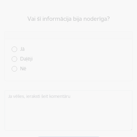
Vai šī informācija bija noderīga?
Vai šī informācija bija noderīga?
Jā
Daļēji
Nē
Ja vēlies, ieraksti šeit komentāru