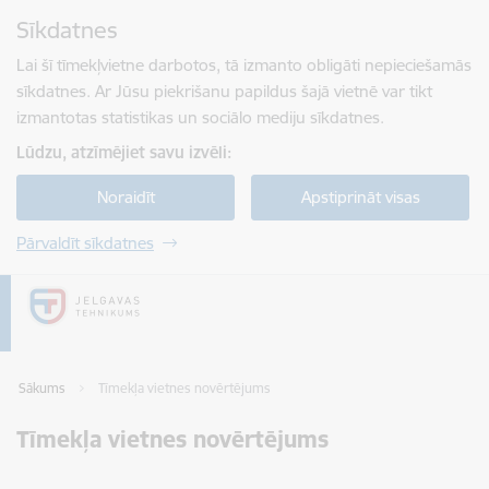
Pāriet uz lapas saturu
Sīkdatnes
Spied
lai meklētu
Enter
Lai šī tīmekļvietne darbotos, tā izmanto obligāti nepieciešamās
sīkdatnes. Ar Jūsu piekrišanu papildus šajā vietnē var tikt
izmantotas statistikas un sociālo mediju sīkdatnes.
Lūdzu, atzīmējiet savu izvēli:
Noraidīt
Apstiprināt visas
Pārvaldīt sīkdatnes
Sākums
Tīmekļa vietnes novērtējums
Tīmekļa vietnes novērtējums