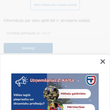
Vēlos atstāt savu e-pastu saziņai
Informācija par datu apstrādi ir atrodama sadaļā:
Drošības pārbaude (2 + 0 =)
Drukāt lapu