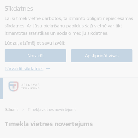
Pāriet uz lapas saturu
Sīkdatnes
Spied
lai meklētu
Enter
Lai šī tīmekļvietne darbotos, tā izmanto obligāti nepieciešamās
sīkdatnes. Ar Jūsu piekrišanu papildus šajā vietnē var tikt
izmantotas statistikas un sociālo mediju sīkdatnes.
Lūdzu, atzīmējiet savu izvēli:
Noraidīt
Apstiprināt visas
Pārvaldīt sīkdatnes
Sākums
Tīmekļa vietnes novērtējums
Tīmekļa vietnes novērtējums