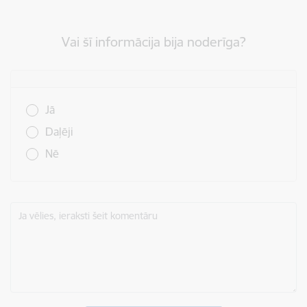
Vai šī informācija bija noderīga?
Vai šī informācija bija noderīga?
Jā
Daļēji
Nē
Ja vēlies, ieraksti šeit komentāru