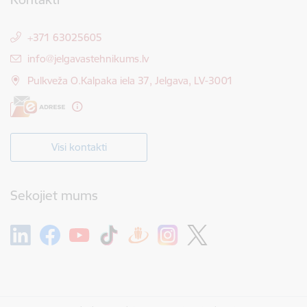
+371 63025605
E-pasts:
info@jelgavastehnikums.lv
Pulkveža O.Kalpaka iela 37, Jelgava, LV-3001
Visi kontakti
Sekojiet mums