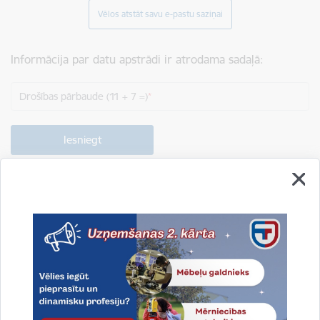
Vēlos atstāt savu e-pastu saziņai
Informācija par datu apstrādi ir atrodama sadaļā:
Drošības pārbaude (11 + 7 =)
Drukāt lapu