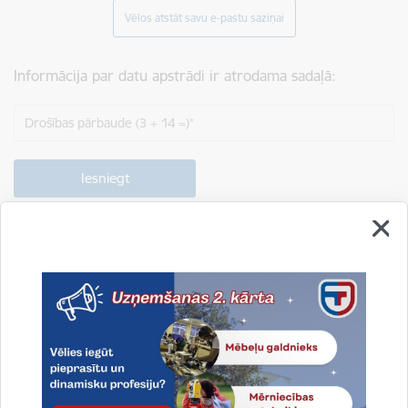
Vēlos atstāt savu e-pastu saziņai
Informācija par datu apstrādi ir atrodama sadaļā:
Drošības pārbaude (3 + 14 =)
Drukāt lapu