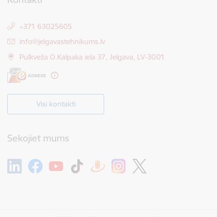
+371 63025605
E-pasts:
info@jelgavastehnikums.lv
Pulkveža O.Kalpaka iela 37, Jelgava, LV-3001
Visi kontakti
Sekojiet mums