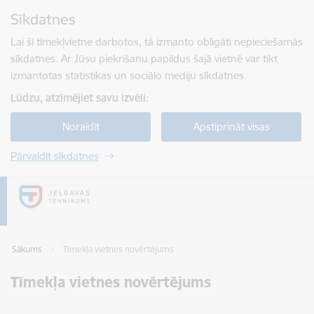
Pāriet uz lapas saturu
Sīkdatnes
Spied
lai meklētu
Enter
Lai šī tīmekļvietne darbotos, tā izmanto obligāti nepieciešamās
sīkdatnes. Ar Jūsu piekrišanu papildus šajā vietnē var tikt
izmantotas statistikas un sociālo mediju sīkdatnes.
Lūdzu, atzīmējiet savu izvēli:
Noraidīt
Apstiprināt visas
Pārvaldīt sīkdatnes
Sākums
Tīmekļa vietnes novērtējums
Tīmekļa vietnes novērtējums