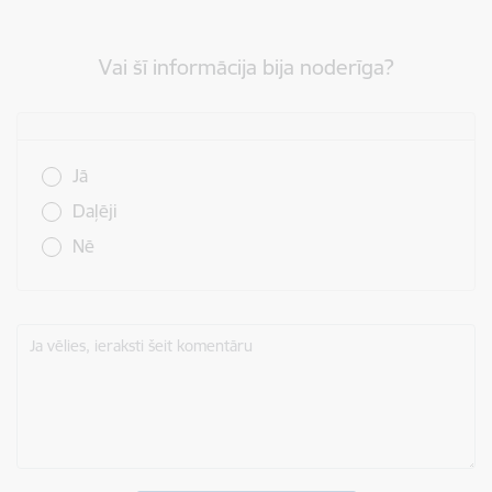
Vai šī informācija bija noderīga?
Vai šī informācija bija noderīga?
Jā
Daļēji
Nē
Ja vēlies, ieraksti šeit komentāru