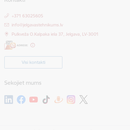
+371 63025605
E-pasts:
info@jelgavastehnikums.lv
Pulkveža O.Kalpaka iela 37, Jelgava, LV-3001
Visi kontakti
Sekojiet mums