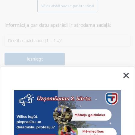
Vēlos atstāt savu e-pastu saziņai
Informācija par datu apstrādi ir atrodama sadaļā:
Drošības pārbaude (1 + 1 =)
Drukāt lapu