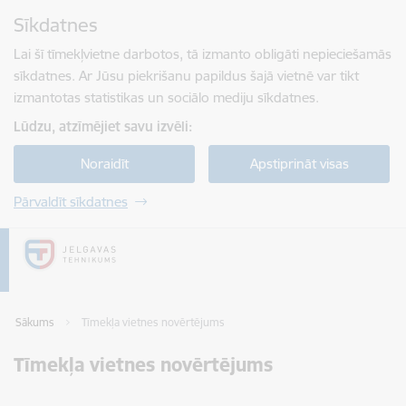
Pāriet uz lapas saturu
Sīkdatnes
Spied
lai meklētu
Enter
Lai šī tīmekļvietne darbotos, tā izmanto obligāti nepieciešamās
sīkdatnes. Ar Jūsu piekrišanu papildus šajā vietnē var tikt
izmantotas statistikas un sociālo mediju sīkdatnes.
Lūdzu, atzīmējiet savu izvēli:
Noraidīt
Apstiprināt visas
Pārvaldīt sīkdatnes
Sākums
Tīmekļa vietnes novērtējums
Tīmekļa vietnes novērtējums