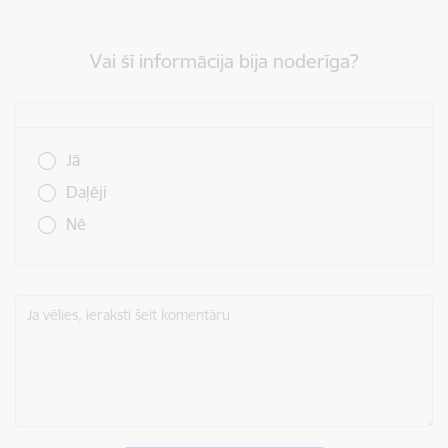
Vai šī informācija bija noderīga?
Vai šī informācija bija noderīga?
Jā
Daļēji
Nē
Ja vēlies, ieraksti šeit komentāru