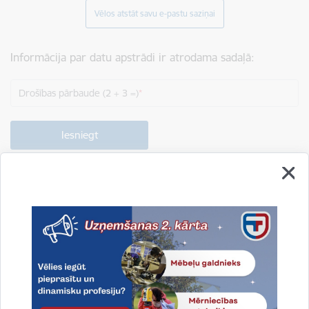
Vēlos atstāt savu e-pastu saziņai
Informācija par datu apstrādi ir atrodama sadaļā:
Drošības pārbaude (2 + 3 =)
Drukāt lapu