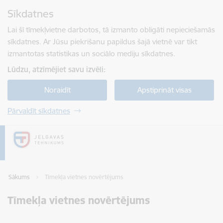
Pāriet uz lapas saturu
Sīkdatnes
Spied
lai meklētu
Enter
Lai šī tīmekļvietne darbotos, tā izmanto obligāti nepieciešamās
sīkdatnes. Ar Jūsu piekrišanu papildus šajā vietnē var tikt
izmantotas statistikas un sociālo mediju sīkdatnes.
Lūdzu, atzīmējiet savu izvēli:
Noraidīt
Apstiprināt visas
Pārvaldīt sīkdatnes
Sākums
Tīmekļa vietnes novērtējums
Tīmekļa vietnes novērtējums