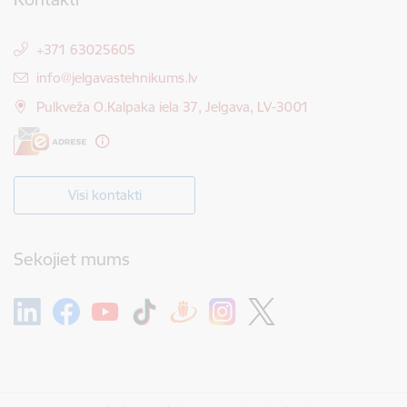
+371 63025605
E-pasts:
info@jelgavastehnikums.lv
Pulkveža O.Kalpaka iela 37, Jelgava, LV-3001
Visi kontakti
Sekojiet mums