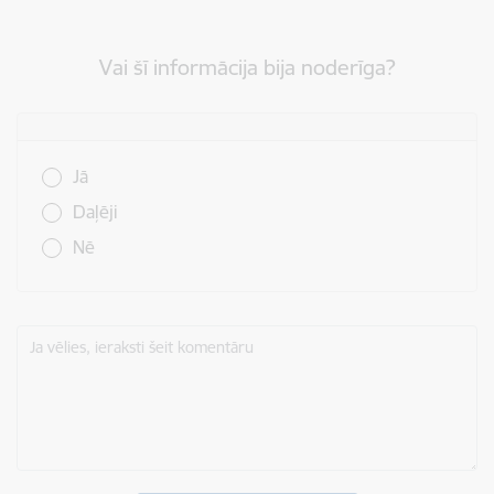
Vai šī informācija bija noderīga?
Vai šī informācija bija noderīga?
Jā
Daļēji
Nē
Ja vēlies, ieraksti šeit komentāru