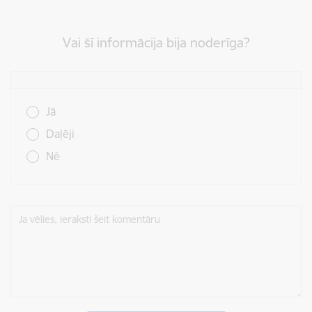
Vai šī informācija bija noderīga?
Vai šī informācija bija noderīga?
Jā
Daļēji
Nē
Ja vēlies, ieraksti šeit komentāru