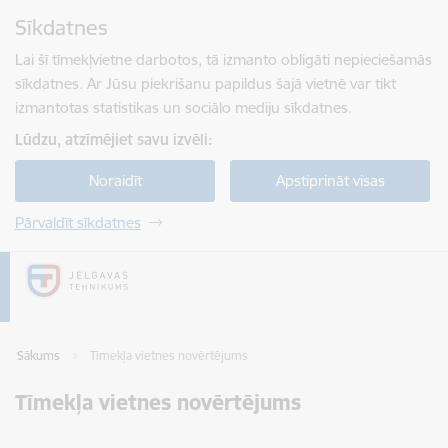
Pāriet uz lapas saturu
Sīkdatnes
Spied
lai meklētu
Enter
Lai šī tīmekļvietne darbotos, tā izmanto obligāti nepieciešamās
sīkdatnes. Ar Jūsu piekrišanu papildus šajā vietnē var tikt
izmantotas statistikas un sociālo mediju sīkdatnes.
Lūdzu, atzīmējiet savu izvēli:
Noraidīt
Apstiprināt visas
Pārvaldīt sīkdatnes
Sākums
Tīmekļa vietnes novērtējums
Tīmekļa vietnes novērtējums