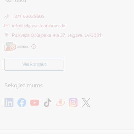
+371 63025605
E-pasts:
info@jelgavastehnikums.lv
Pulkveža O.Kalpaka iela 37, Jelgava, LV-3001
Visi kontakti
Sekojiet mums