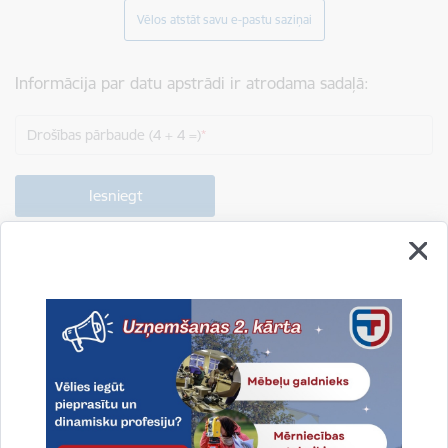
Vēlos atstāt savu e-pastu saziņai
Informācija par datu apstrādi ir atrodama sadaļā:
Drošības pārbaude (4 + 4 =)
Drukāt lapu