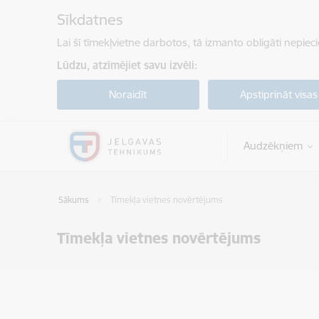
Pāriet uz lapas saturu
Sīkdatnes
Lai šī tīmekļvietne darbotos, tā izmanto obligāti nepiec
Lūdzu, atzīmējiet savu izvēli:
Noraidīt
Apstiprināt visas
Audzēkņiem
Sākums
Tīmekļa vietnes novērtējums
Tīmekļa vietnes novērtējums