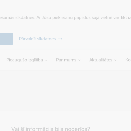
iešamās sīkdatnes. Ar Jūsu piekrišanu papildus šajā vietnē var tikt i
Pārvaldīt sīkdatnes
Pieaugušo izglītība
Par mums
Aktualitātes
Ko
Vai šī informācija bija noderīga?