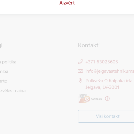
Aizvērt
Sniegt atsauksmi
i
Kontakti
 politika
+371 63025605
E-pasts:
info@jelgavastehnikums
mība
Pulkveža O.Kalpaka iela 
arte
Jelgava, LV-3001
izvēles maiņa
Visi kontakti