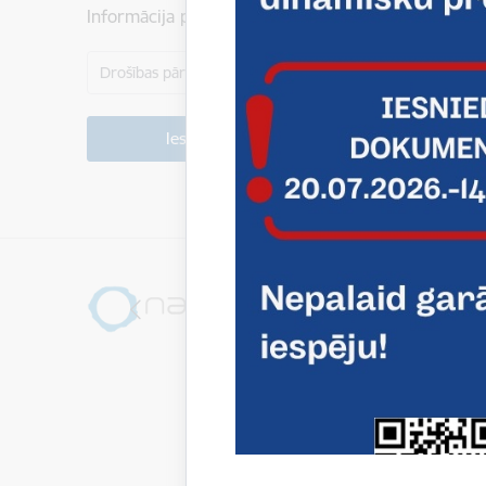
Informācija par datu apstrādi ir atrodama sadaļā:
Drošības pārbaude (6 + 8 =)