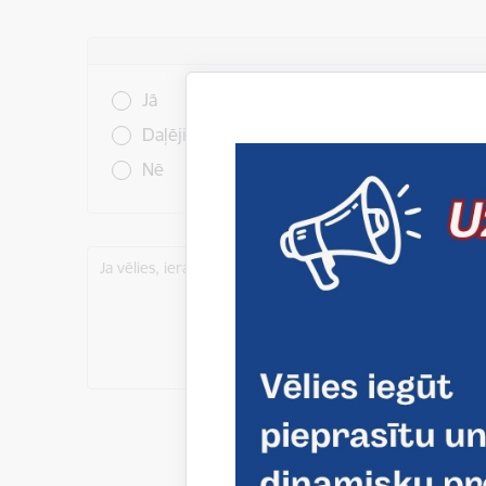
Vai šī informācija bija noderīga?
Jā
Daļēji
Nē
Ja vēlies, ieraksti šeit komentāru