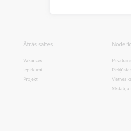
Kājene
Ātrās saites
Noderīg
Vakances
Privātuma
Iepirkumi
Piekļūsta
Projekti
Vietnes k
Sīkdatņu 