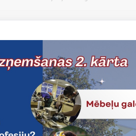
Vēlos atstāt savu e-pastu saziņai