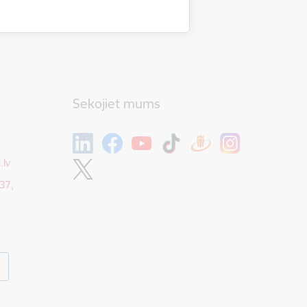
Sekojiet mums
.lv
37,