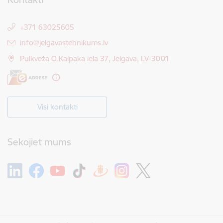
+371 63025605
E-pasts:
info@jelgavastehnikums.lv
Pulkveža O.Kalpaka iela 37, Jelgava, LV-3001
Visi kontakti
Sekojiet mums