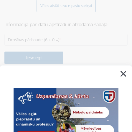
Vēlos atstāt savu e-pastu saziņai
Informācija par datu apstrādi ir atrodama sadaļā:
Drošības pārbaude (6 + 0 =)
Drukāt lapu