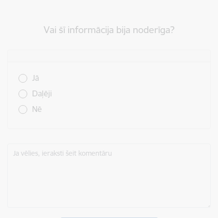
Vai šī informācija bija noderīga?
Vai šī informācija bija noderīga?
Jā
Daļēji
Nē
Ja vēlies, ieraksti šeit komentāru