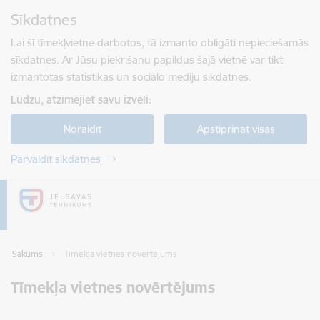
Pāriet uz lapas saturu
Sīkdatnes
Spied
lai meklētu
Enter
Lai šī tīmekļvietne darbotos, tā izmanto obligāti nepieciešamās
sīkdatnes. Ar Jūsu piekrišanu papildus šajā vietnē var tikt
izmantotas statistikas un sociālo mediju sīkdatnes.
Lūdzu, atzīmējiet savu izvēli:
Noraidīt
Apstiprināt visas
Pārvaldīt sīkdatnes
Sākums
Tīmekļa vietnes novērtējums
Tīmekļa vietnes novērtējums