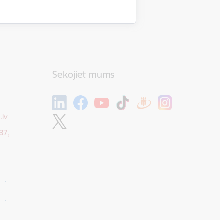
Sekojiet mums
.lv
37,