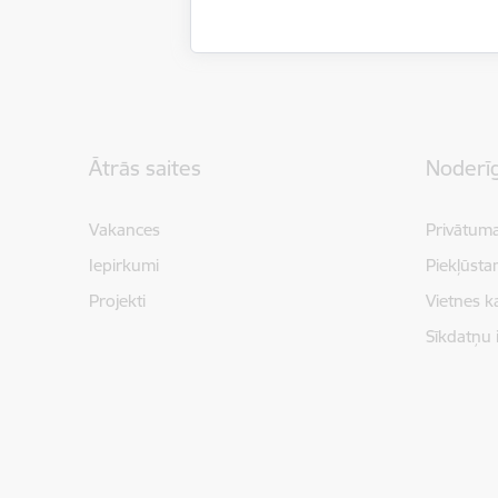
Kājene
Ātrās saites
Noderīg
Vakances
Privātuma
Iepirkumi
Piekļūsta
Projekti
Vietnes k
Sīkdatņu 