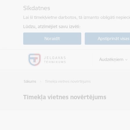
Pāriet uz lapas saturu
Sīkdatnes
Lai šī tīmekļvietne darbotos, tā izmanto obligāti nepiec
Lūdzu, atzīmējiet savu izvēli:
Noraidīt
Apstiprināt visas
Audzēkņiem
Sākums
Tīmekļa vietnes novērtējums
Tīmekļa vietnes novērtējums