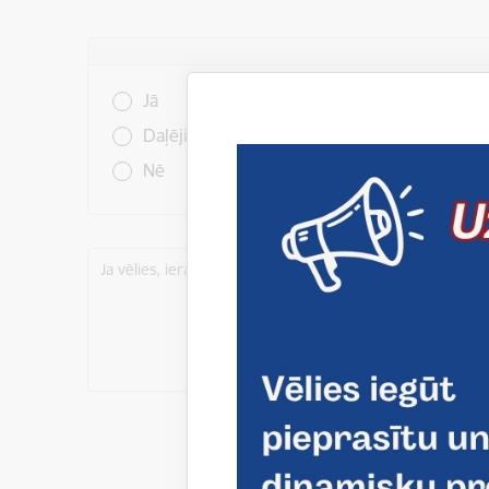
Vai šī informācija bija noderīga?
Jā
Daļēji
Nē
Ja vēlies, ieraksti šeit komentāru