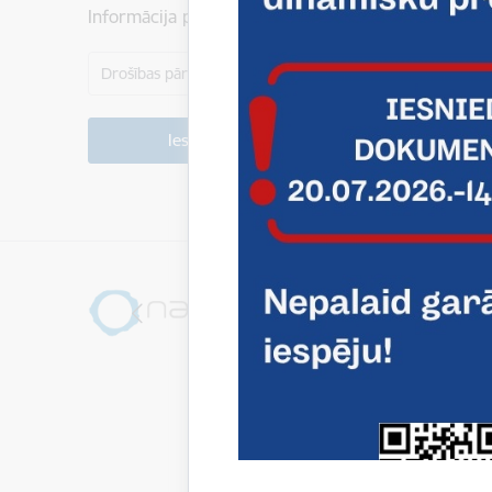
Informācija par datu apstrādi ir atrodama sadaļā:
Drošības pārbaude (4 + 2 =)