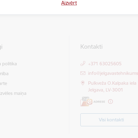
Aizvērt
Sniegt atsauksmi
i
Kontakti
 politika
+371 63025605
E-pasts:
info@jelgavastehnikums
mība
Pulkveža O.Kalpaka iela 
arte
Jelgava, LV-3001
izvēles maiņa
Visi kontakti