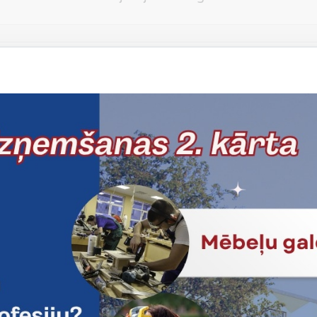
Vēlos atstāt savu e-pastu saziņai