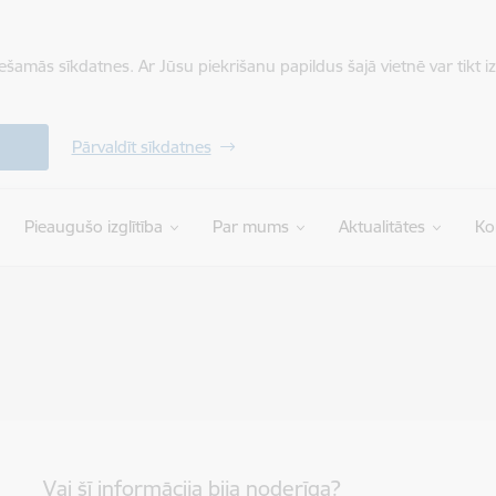
iešamās sīkdatnes. Ar Jūsu piekrišanu papildus šajā vietnē var tikt i
Pārvaldīt sīkdatnes
Pieaugušo izglītība
Par mums
Aktualitātes
Ko
Vai šī informācija bija noderīga?