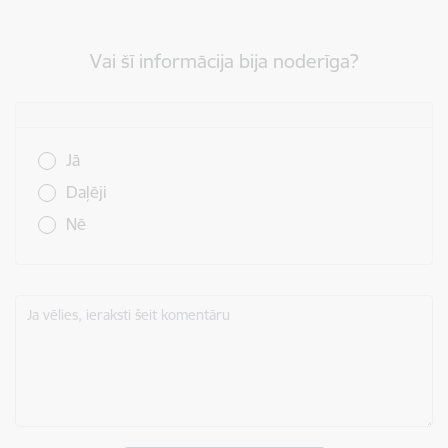
Vai šī informācija bija noderīga?
Vai šī informācija bija noderīga?
Jā
Daļēji
Nē
Ja vēlies, ieraksti šeit komentāru