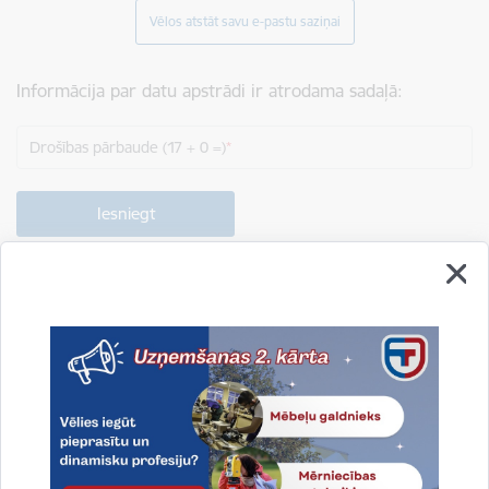
Vēlos atstāt savu e-pastu saziņai
Informācija par datu apstrādi ir atrodama sadaļā:
Drošības pārbaude (17 + 0 =)
Drukāt lapu