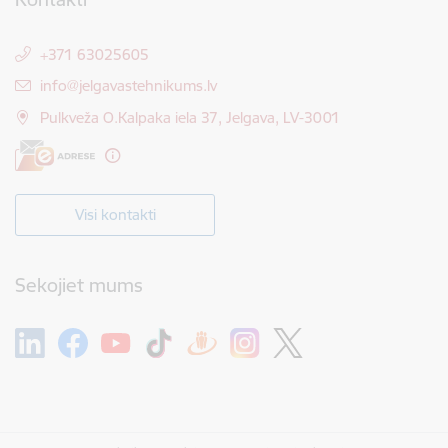
+371 63025605
E-pasts:
info@jelgavastehnikums.lv
Pulkveža O.Kalpaka iela 37, Jelgava, LV-3001
Visi kontakti
Sekojiet mums