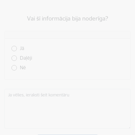
Vai šī informācija bija noderīga?
Vai šī informācija bija noderīga?
Jā
Daļēji
Nē
Ja vēlies, ieraksti šeit komentāru