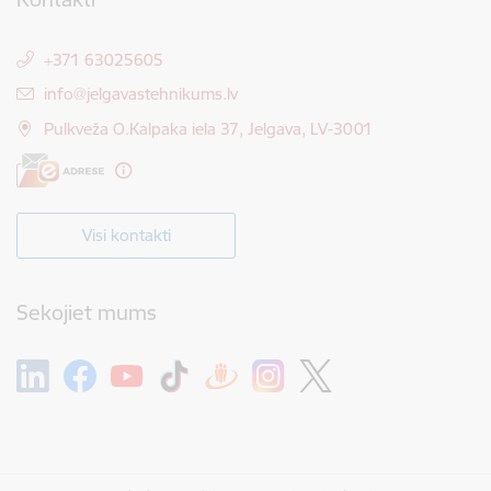
+371 63025605
E-pasts:
info@jelgavastehnikums.lv
Pulkveža O.Kalpaka iela 37, Jelgava, LV-3001
Visi kontakti
Sekojiet mums