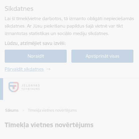
Pāriet uz lapas saturu
Sīkdatnes
Spied
lai meklētu
Enter
Lai šī tīmekļvietne darbotos, tā izmanto obligāti nepieciešamās
sīkdatnes. Ar Jūsu piekrišanu papildus šajā vietnē var tikt
izmantotas statistikas un sociālo mediju sīkdatnes.
Lūdzu, atzīmējiet savu izvēli:
Noraidīt
Apstiprināt visas
Pārvaldīt sīkdatnes
Sākums
Tīmekļa vietnes novērtējums
Tīmekļa vietnes novērtējums