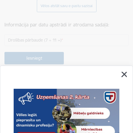
Vēlos atstāt savu e-pastu saziņai
Informācija par datu apstrādi ir atrodama sadaļā:
Drošības pārbaude (7 + 11 =)
Drukāt lapu