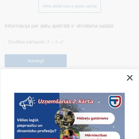
Vēlos atstāt savu e-pastu saziņai
Informācija par datu apstrādi ir atrodama sadaļā:
Drošības pārbaude (1 + 3 =)
Drukāt lapu