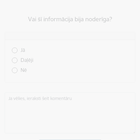
Vai šī informācija bija noderīga?
Vai šī informācija bija noderīga?
Jā
Daļēji
Nē
Ja vēlies, ieraksti šeit komentāru