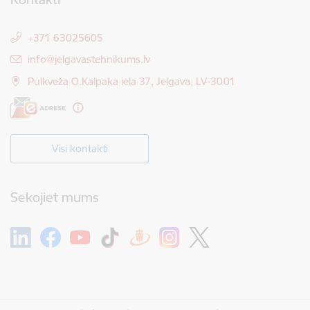
+371 63025605
E-pasts:
info@jelgavastehnikums.lv
Pulkveža O.Kalpaka iela 37, Jelgava, LV-3001
Visi kontakti
Sekojiet mums