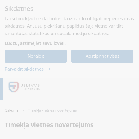
Pāriet uz lapas saturu
Sīkdatnes
Spied
lai meklētu
Enter
Lai šī tīmekļvietne darbotos, tā izmanto obligāti nepieciešamās
sīkdatnes. Ar Jūsu piekrišanu papildus šajā vietnē var tikt
izmantotas statistikas un sociālo mediju sīkdatnes.
Lūdzu, atzīmējiet savu izvēli:
Noraidīt
Apstiprināt visas
Pārvaldīt sīkdatnes
Sākums
Tīmekļa vietnes novērtējums
Tīmekļa vietnes novērtējums