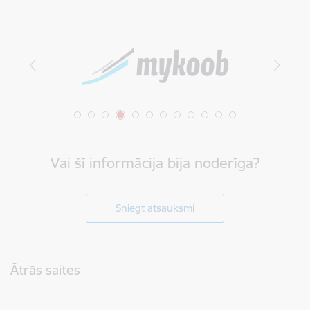
Vai šī informācija bija noderīga?
Sniegt atsauksmi
Kājene
Ātrās saites