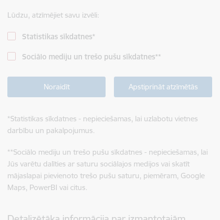
Lūdzu, atzīmējiet savu izvēli:
Statistikas sīkdatnes
*
Sociālo mediju un trešo pušu sīkdatnes
**
Noraidīt
Apstiprināt atzīmētās
*
Statistikas sīkdatnes - nepieciešamas, lai uzlabotu vietnes
darbību un pakalpojumus.
**
Sociālo mediju un trešo pušu sīkdatnes - nepieciešamas, lai
Jūs varētu dalīties ar saturu sociālajos medijos vai skatīt
mājaslapai pievienoto trešo pušu saturu, piemēram, Google
Maps, PowerBI vai citus.
Detalizētāka informācija par izmantotajām