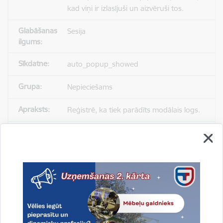
kad viņi ir izlasījuši un aizvēruši tos.
Sesija
auto_popup_showed
Nepieciešams
Reģistrē, ka tiek parādīts modālais logs.
Sesija
_ga
Statistikas sīkdatnes (nepieciešamas, lai
uzlabotu vietnes darbību un
pakalpojumus)