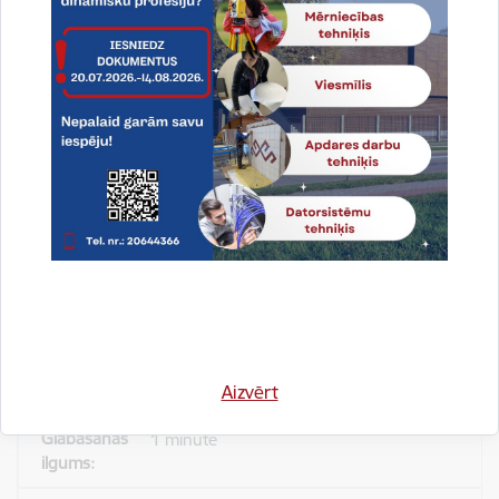
Reģistrē unikālu ID, kas tiek izmantots
statistisko datu iegūšanai par to, kā
apmeklētājs izmanto vietni.
2 gadi
_gat
Statistikas sīkdatnes (nepieciešamas, lai
uzlabotu vietnes darbību un
pakalpojumus)
Izmanto Google Analytics, lai samazinātu
pieprasījuma līmeni.
Aizvērt
1 minūte