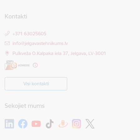
Kontakti
+371 63025605
E-pasts:
info@jelgavastehnikums.lv
Pulkveža O.Kalpaka iela 37, Jelgava, LV-3001
Visi kontakti
Sekojiet mums