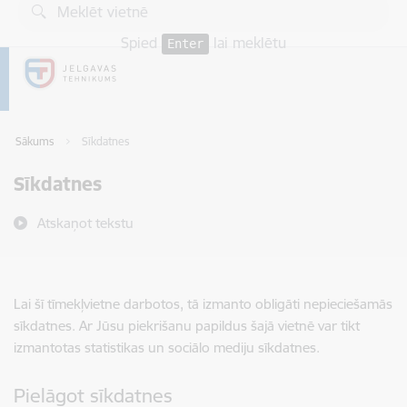
Pāriet uz lapas saturu
Spied
lai meklētu
Enter
Sākums
Sīkdatnes
Sīkdatnes
Atskaņot tekstu
Lai šī tīmekļvietne darbotos, tā izmanto obligāti nepieciešamās
sīkdatnes. Ar Jūsu piekrišanu papildus šajā vietnē var tikt
izmantotas statistikas un sociālo mediju sīkdatnes.
Pielāgot sīkdatnes