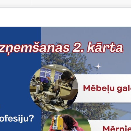
Reģistrē, ka lietotājs ir apstiprinājis sīkdatņu p
Reģistrē, kuru sīkdatņu paziņojuma versiju lietotā
Nepieciešams tikai satura administratoriem, lai 
Sesijas uzturēšana no slodzes dalīšanas viedokļ
Drošības politikas sesija.
Sīkdatne ir nepieciešama, lai visiem lietotājiem
pēc tam, kad viņi ir izlasījuši un aizvēruši tos.
Sīkdatne ir nepieciešama, lai visiem lietotājiem
pēc tam, kad viņi ir izlasījuši un aizvēruši tos.
Reģistrē, ka tiek parādīts modālais logs.