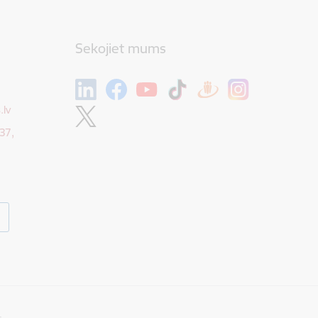
Sekojiet mums
.lv
37,