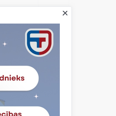
aziņojumu.
1 mēnesis
js ir apstiprinājis.
1 mēnesis
autentificētos.
1 stunda
a.
Sesija
Sesija
 nerādītu ziņojumus
Sesija
 nerādītu ziņojumus
Sesija
Sesija