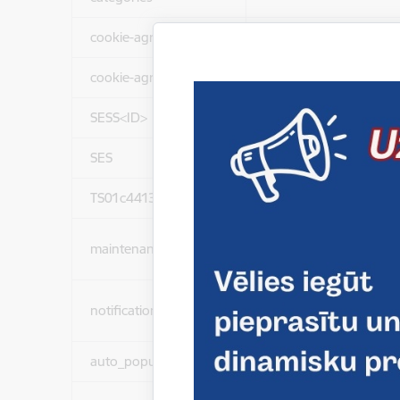
cookie-agreed
Nepieciešams
cookie-agreed-version
Nepieciešams
SESS<ID>
Nepieciešams
SES
Nepieciešams
TS01c44137
Nepieciešams
maintenance_message
Nepieciešams
notification_messages
Nepieciešams
auto_popup_showed
Nepieciešams