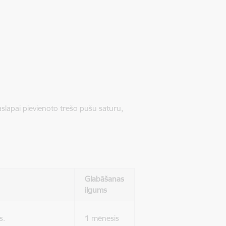
jaslapai pievienoto trešo pušu saturu,
Glabāšanas
ilgums
s.
1 mēnesis