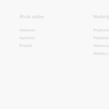
Kājene
Ātrās saites
Noderīg
Vakances
Privātuma
Iepirkumi
Piekļūsta
Projekti
Vietnes k
Sīkdatņu 