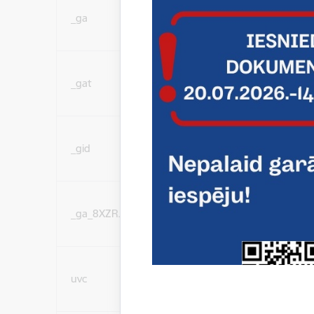
Statistikas sīkdatnes
_ga
(nepieciešamas, lai uzl
darbību un pakalpoju
Statistikas sīkdatnes
_gat
(nepieciešamas, lai uzl
darbību un pakalpoju
Statistikas sīkdatnes
_gid
(nepieciešamas, lai uzl
darbību un pakalpoju
Statistikas sīkdatnes
_ga_8XZRJ1KTWP
(nepieciešamas, lai uzl
darbību un pakalpoju
Social media cookies 
uvc
share content on socia