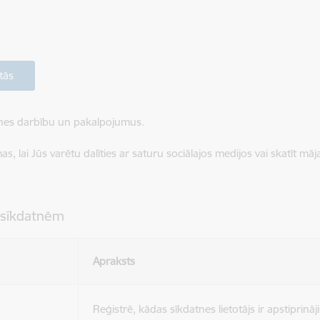
tās
ietnes darbību un pakalpojumus.
, lai Jūs varētu dalīties ar saturu sociālajos medijos vai skatīt mā
 sīkdatnēm
Apraksts
Reģistrē, kādas sīkdatnes lietotājs ir apstiprināji