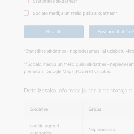
Statistikas sīkdatnes
*
Sociālo mediju un trešo pušu sīkdatnes
**
Noraidīt
Apstiprināt atzīmē
*
Statistikas sīkdatnes - nepieciešamas, lai uzlabotu v
**
Sociālo mediju un trešo pušu sīkdatnes - nepieciešamas
piemēram, Google Maps, PowerBI vai citus.
Detalizētāka informācija par izmantotajām
Sīkdatne
Grupa
cookie-agreed-
Nepieciešams
categories