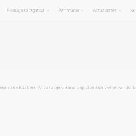
Pieaugušo izglītība
Par mums
Aktualitātes
Ko
iešamās sīkdatnes. Ar Jūsu piekrišanu papildus šajā vietnē var tikt i