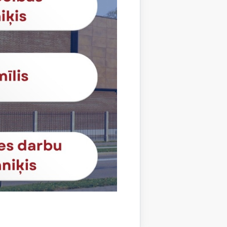
sko datu iegūšanai
2 gadi
sījuma līmeni.
1 minūte
sko datu iegūšanai
24 stundas
s, kas tiek
 apmeklētājs
24 stundas
a koplietošanai,
personu sociālos
24 stundas