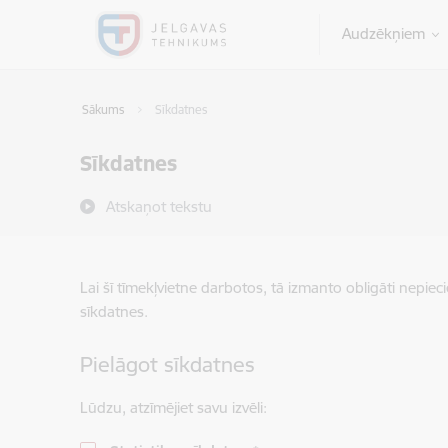
Pāriet uz lapas saturu
Audzēkņiem
Sākums
Sīkdatnes
Sīkdatnes
Atskaņot tekstu
Lai šī tīmekļvietne darbotos, tā izmanto obligāti nepiec
sīkdatnes.
Pielāgot sīkdatnes
Lūdzu, atzīmējiet savu izvēli: