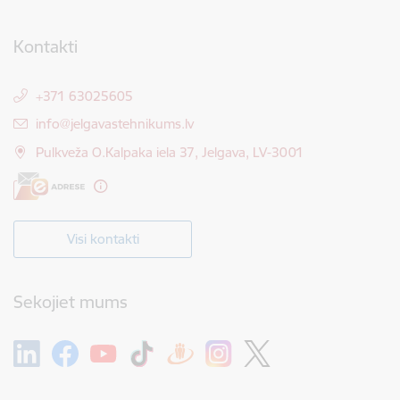
Kontakti
+371 63025605
E-pasts:
info@jelgavastehnikums.lv
Pulkveža O.Kalpaka iela 37, Jelgava, LV-3001
Visi kontakti
Sekojiet mums