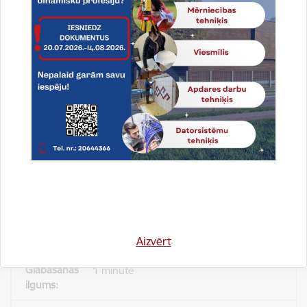
Reģistrē unikālu ID, kas tiek izmantots
statistisko datu iegūšanai par to, kā
apmeklētājs izmanto vietni.
2 gadi
_gat
Statistikas sīkdatnes (nepieciešamas, lai
uzlabotu vietnes darbību un
pakalpojumus)
Izmanto Google Analytics, lai samazinātu
pieprasījuma līmeni.
Aizvērt
1 minūte