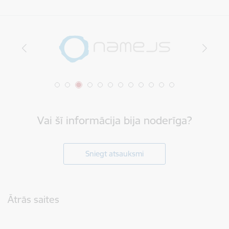
Vai šī informācija bija noderīga?
Sniegt atsauksmi
Kājene
Ātrās saites