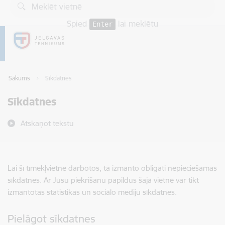
Pāriet uz lapas saturu
Spied
lai meklētu
Enter
Sākums
Sīkdatnes
Sīkdatnes
Atskaņot tekstu
Lai šī tīmekļvietne darbotos, tā izmanto obligāti nepieciešamās
sīkdatnes. Ar Jūsu piekrišanu papildus šajā vietnē var tikt
izmantotas statistikas un sociālo mediju sīkdatnes.
Pielāgot sīkdatnes