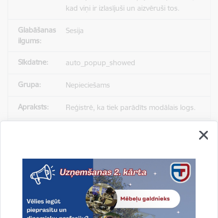
kad viņi ir izlasījuši un aizvēruši tos.
Sesija
auto_popup_showed
Nepieciešams
Reģistrē, ka tiek parādīts modālais logs.
Sesija
_ga
Statistikas sīkdatnes (nepieciešamas, lai
uzlabotu vietnes darbību un
pakalpojumus)