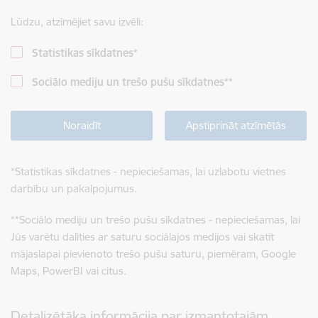
Lūdzu, atzīmējiet savu izvēli:
Statistikas sīkdatnes
*
Sociālo mediju un trešo pušu sīkdatnes
**
Noraidīt
Apstiprināt atzīmētās
*
Statistikas sīkdatnes - nepieciešamas, lai uzlabotu vietnes
darbību un pakalpojumus.
**
Sociālo mediju un trešo pušu sīkdatnes - nepieciešamas, lai
Jūs varētu dalīties ar saturu sociālajos medijos vai skatīt
mājaslapai pievienoto trešo pušu saturu, piemēram, Google
Maps, PowerBI vai citus.
Detalizētāka informācija par izmantotajām