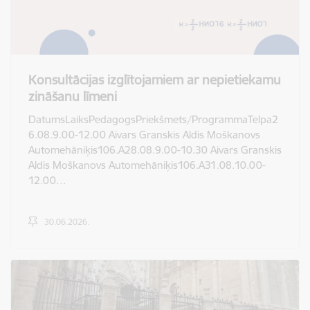
Konsultācijas izglītojamiem ar nepietiekamu
zināšanu līmeni
DatumsLaiksPedagogsPriekšmets/ProgrammaTelpa2
6.08.9.00-12.00 Aivars Granskis Aldis Moškanovs
Automehāniķis106.A28.08.9.00-10.30 Aivars Granskis
Aldis Moškanovs Automehāniķis106.A31.08.10.00-
12.00…
30.06.2026.