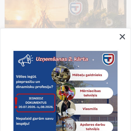
Līgo svētki!
Līgo svētki - tas ir laiks, kad apstājamies, atskatamies
un novērtējam to, kas patiesi svarīgs: ģimene,
draudzība un piederība savai zemei.
19.06.2026.