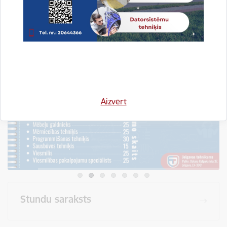
Visi jaunumi
Aizvērt
Stundu saraksts