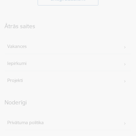
Kājene
Ātrās saites
Vakances
Iepirkumi
Projekti
Noderīgi
Privātuma politika