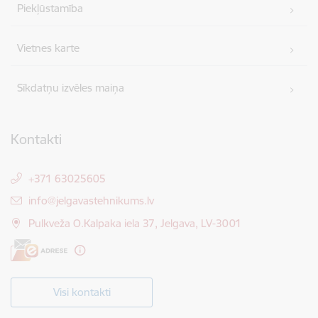
Piekļūstamība
Vietnes karte
Sīkdatņu izvēles maiņa
Kontakti
+371 63025605
E-pasts:
info@jelgavastehnikums.lv
Pulkveža O.Kalpaka iela 37, Jelgava, LV-3001
Visi kontakti