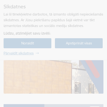
Pāriet uz lapas saturu
Sīkdatnes
Spied
lai meklētu
Enter
Lai šī tīmekļvietne darbotos, tā izmanto obligāti nepieciešamās
sīkdatnes. Ar Jūsu piekrišanu papildus šajā vietnē var tikt
izmantotas statistikas un sociālo mediju sīkdatnes.
Lūdzu, atzīmējiet savu izvēli:
Noraidīt
Apstiprināt visas
Pārvaldīt sīkdatnes
Jelgavas tehnikums