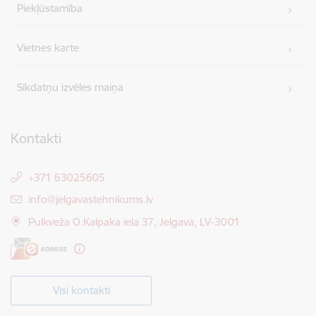
Piekļūstamība
Vietnes karte
Sīkdatņu izvēles maiņa
Kontakti
+371 63025605
E-pasts:
info@jelgavastehnikums.lv
Pulkveža O.Kalpaka iela 37, Jelgava, LV-3001
Visi kontakti