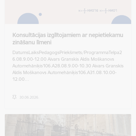
Konsultācijas izglītojamiem ar nepietiekamu
zināšanu līmeni
DatumsLaiksPedagogsPriekšmets/ProgrammaTelpa2
6.08.9.00-12.00 Aivars Granskis Aldis Moškanovs
Automehāniķis106.A28.08.9.00-10.30 Aivars Granskis
Aldis Moškanovs Automehāniķis106.A31.08.10.00-
12.00…
30.06.2026.