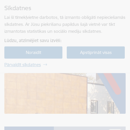
Pāriet uz lapas saturu
Sīkdatnes
Spied
lai meklētu
Enter
Lai šī tīmekļvietne darbotos, tā izmanto obligāti nepieciešamās
sīkdatnes. Ar Jūsu piekrišanu papildus šajā vietnē var tikt
izmantotas statistikas un sociālo mediju sīkdatnes.
Lūdzu, atzīmējiet savu izvēli:
Noraidīt
Apstiprināt visas
Pārvaldīt sīkdatnes
Jelgavas tehnikums