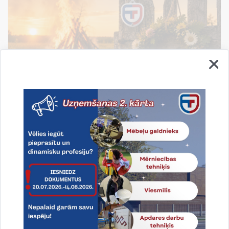
Līgo svētki!
Līgo svētki - tas ir laiks, kad apstājamies, atskatamies
un novērtējam to, kas patiesi svarīgs: ģimene,
draudzība un piederība savai zemei.
19.06.2026.