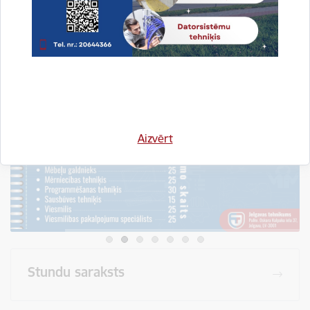
Visi jaunumi
Aizvērt
Stundu saraksts