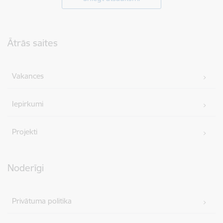
Kājene
Ātrās saites
Vakances
Iepirkumi
Projekti
Noderīgi
Privātuma politika