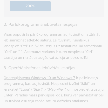
200%
2. Pārlūkprogrammā iebūvētās iespējas
Visas populārās pārlūkprogrammas ļauj tuvināt un attālināt
jeb samazināt attēloto saturu. Lai tuvinātu, vienlaikus
jānospiež “Ctrl” un "+" taustiņus uz tastatūras, lai samazinātu
“Ctrl” un "-". Alternatīvs variants ir turēt nospiestu “Ctrl”
taustiņu un ritināt uz augšu vai uz leju ar peles rullīti.
3. Operētājsistēmas iebūvētās iespējas
Operētājsistēmā Windows 10 un Windows 7
ir palielinātājs -
programma, kas ļauj tuvināt. Nospiediet izvēlni "Sākt" un
ierakstiet "Lupa" (
"Start"
>
"Magnifier"
) un nospiediet taustiņu
Enter. Parādās mazs pārklājošs logs, kuru var pārvietot ar peli
un tuvināt visu tajā esošo saturu dažādos attālumos.