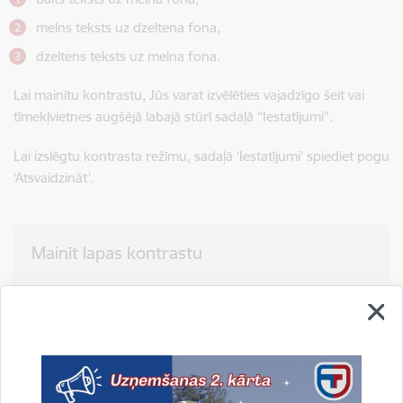
melns teksts uz dzeltena fona,
dzeltens teksts uz melna fona.
Lai mainītu kontrastu, Jūs varat izvēlēties vajadzīgo šeit vai
tīmekļvietnes augšējā labajā stūrī sadaļā “Iestatījumi”.
Lai izslēgtu kontrasta režīmu, sadaļā ‘Iestatījumi’ spiediet pogu
‘Atsvaidzināt’.
Mainīt lapas kontrastu