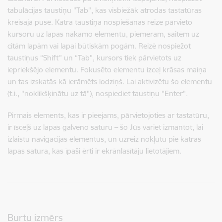
tabulācijas taustiņu "Tab", kas visbiežāk atrodas tastatūras
kreisajā pusē. Katra taustiņa nospiešanas reize pārvieto
kursoru uz lapas nākamo elementu, piemēram, saitēm uz
citām lapām vai lapai būtiskām pogām. Reizē nospiežot
taustiņus “Shift” un “Tab”, kursors tiek pārvietots uz
iepriekšējo elementu. Fokusēto elementu izceļ krāsas maiņa
un tas izskatās kā ierāmēts lodziņš. Lai aktivizētu šo elementu
(t.i., "noklikšķinātu uz tā"), nospiediet taustiņu "Enter".
Pirmais elements, kas ir pieejams, pārvietojoties ar tastatūru,
ir īsceļš uz lapas galveno saturu – šo Jūs variet izmantot, lai
izlaistu navigācijas elementus, un uzreiz nokļūtu pie katras
lapas satura, kas īpaši ērti ir ekrānlasītāju lietotājiem.
Burtu izmērs