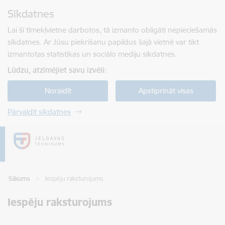
Pāriet uz lapas saturu
Sīkdatnes
Spied
lai meklētu
Enter
Lai šī tīmekļvietne darbotos, tā izmanto obligāti nepieciešamās
sīkdatnes. Ar Jūsu piekrišanu papildus šajā vietnē var tikt
izmantotas statistikas un sociālo mediju sīkdatnes.
Lūdzu, atzīmējiet savu izvēli:
Noraidīt
Apstiprināt visas
Pārvaldīt sīkdatnes
Sākums
Iespēju raksturojums
Iespēju raksturojums