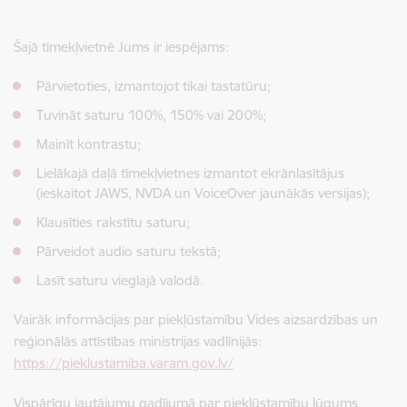
Šajā tīmekļvietnē Jums ir iespējams:
Pārvietoties, izmantojot tikai tastatūru;
Tuvināt saturu 100%, 150% vai 200%;
Mainīt kontrastu;
Lielākajā daļā tīmekļvietnes izmantot ekrānlasītājus
(ieskaitot JAWS, NVDA un VoiceOver jaunākās versijas);
Klausīties rakstītu saturu;
Pārveidot audio saturu tekstā;
Lasīt saturu vieglajā valodā.
Vairāk informācijas par piekļūstamību Vides aizsardzības un
reģionālās attīstības ministrijas vadlīnijās:
https://pieklustamiba.varam.gov.lv/
Vispārīgu jautājumu gadījumā par piekļūstamību lūgums