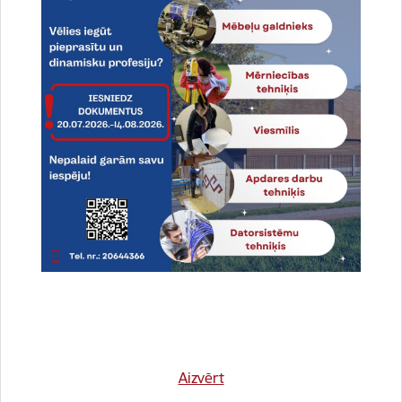
Vizuālie rīki
Teksta lupa
Tīmekļvietnē ir pieejams teksta palielināšanas rīks, kas ļauj
lietotājam tekstu izcelt lielāku un vieglāk lasāmu. Kad rīks ir
ieslēgts, ekrānā novietojot peli virsū teksta apgabaliem,
pogām vai attēliem, teksts vai elementu paskaidrojumi tiek
parādīti atsevišķā logā, ar lielākiem, baltiem, burtiem uz melna
fona
Ieslēgt Teksta lupu
Aizvērt
Teksta lupa