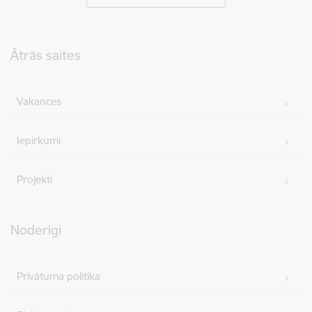
Kājene
Ātrās saites
Vakances
Iepirkumi
Projekti
Noderīgi
Privātuma politika