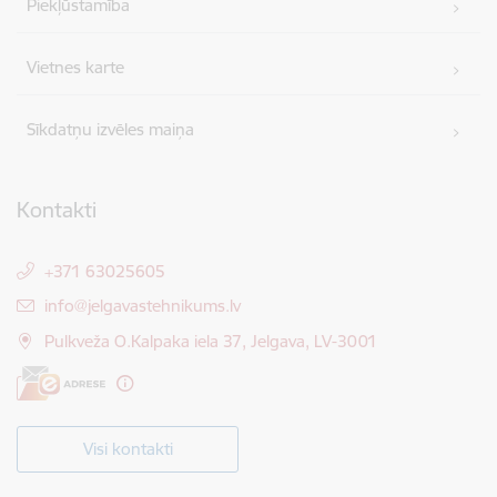
Piekļūstamība
Vietnes karte
Sīkdatņu izvēles maiņa
Kontakti
+371 63025605
E-pasts:
info@jelgavastehnikums.lv
Pulkveža O.Kalpaka iela 37, Jelgava, LV-3001
Visi kontakti