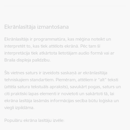
Ekrānlasītāja izmantošana
Ekrānlasītājs ir programmatūra, kas mēģina noteikt un
interpretēt to, kas tiek attēlots ekrānā. Pēc tam šī
interpretācija tiek atkārtota lietotājam audio formā vai ar
Braila displeja palīdzību.
Šīs vietnes saturs ir izveidots saskaņā ar ekrānlasītāja
tehniskajiem standartiem. Piemēram, attēliem ir “alt” teksti
(attēla satura tekstuāls apraksts), savukārt pogas, saturs un
citi praktiski lapas elementi ir novietoti un sakārtoti tā, lai
ekrāna lasītāja lasāmās informācijas secība būtu loģiska un
viegli izpildāma.
Populāru ekrāna lasītāju izvēle: