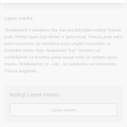
Lapas maska
Tīmekļvietnē ir pieejams rīks, kas ļauj lietotājam ieslēgt fokusa
joslu. Pārējā lapas daļa tikmēr ir aptumšota. Fokusa josla seko
peles kursoram, lai vienlaikus būtu vieglāk fokusēties uz
konkrēto teksta daļu. Nospiediet “Esc” taustiņu vai
noklikšķiniet uz krustiņa joslas labajā malā, lai izslēgtu lapas
masku. Noklikšķiniet uz + vai -, lai palielinātu vai samazinātu
fokusa apgabalu.
Ieslēgt Lapas masku
Lapas maska