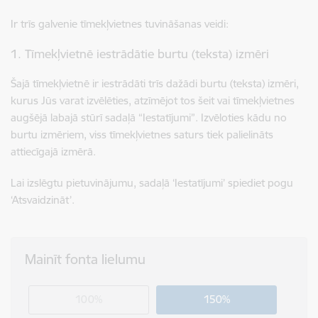
Ir trīs galvenie tīmekļvietnes tuvināšanas veidi:
1. Tīmekļvietnē iestrādātie burtu (teksta) izmēri
Šajā tīmekļvietnē ir iestrādāti trīs dažādi burtu (teksta) izmēri,
kurus Jūs varat izvēlēties, atzīmējot tos šeit vai tīmekļvietnes
augšējā labajā stūrī sadaļā “Iestatījumi”. Izvēloties kādu no
burtu izmēriem, viss tīmekļvietnes saturs tiek palielināts
attiecīgajā izmērā.
Lai izslēgtu pietuvinājumu, sadaļā ‘Iestatījumi’ spiediet pogu
‘Atsvaidzināt’.
Mainīt fonta lielumu
100%
150%