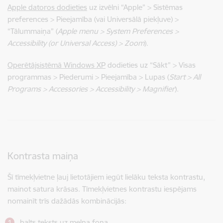
Apple datoros dodieties
uz izvēlni “Apple” > Sistēmas
preferences > Pieejamība (vai Universālā piekļuve) >
“Tālummaiņa” (
Apple menu > System Preferences >
Accessibility (or Universal Access) > Zoom
).
Operētājsistēmā Windows XP
dodieties uz “Sākt” > Visas
programmas > Piederumi > Pieejamība > Lupas (
Start > All
Programs > Accessories > Accessibility > Magnifier
).
Kontrasta maiņa
Šī tīmekļvietne ļauj lietotājiem iegūt lielāku teksta kontrastu,
mainot satura krāsas. Tīmekļvietnes kontrastu iespējams
nomainīt trīs dažādās kombinācijās:
balts teksts uz melna fona,