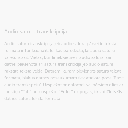
Audio satura transkripcija
Audio satura transkripcija jeb audio satura pārveide teksta
formātā ir funkcionalitāte, kas paredzēta, lai audio saturu
varētu izlasīt. Vietās, kur tīmekļvietnē ir audio saturs, šai
datnei pievienota arī satura transkripcija jeb audio saturs
rakstīta teksta veidā. Datnēm, kurām pievienots saturs teksta
formātā, blakus datnes nosaukumam tiek attēlota poga ‘Radīt
audio transkripciju’. Uzspiežot ar datorpeli vai pārvietojoties ar
taustiņu “Tab” un nospiežot “Enter” uz pogas, tiks attēlots šīs
datnes saturs teksta formātā.