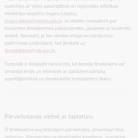
sazināties ar Vides aizsardzības un reģionālās attīstības
ministrijas ekspertu Ingaru Liepiņu,
ingars.liepins@varam.gov.lv
. Ja vēlaties noskaidrot par
konkrētas tīmekļvietnes piekļūstamību, jāsazinās ar konkrēto
iestādi. Savukārt, ja Jūs vēlaties sniegt ierosinājumus
platformas uzlabošanā, tad jāraksta uz
timeklvietnes@mk.gov.lv.
Turpmāk ir detalizēti raksturots, kā lietotāji tīmekļvietni var
izmantot ērtāk un efektīvāk ar dažādiem pārlūka
operētājsistēmā un tīmekļvietnē iestrādātiem rīkiem.
Pārvietošanās vietnē ar tastatūru
Šī tīmekļvietne ļauj lietotājiem pārvietoties, izmantojot tikai
tastatūru. Pārvietoties pa tīmekļvietni iespējams, nospiežot