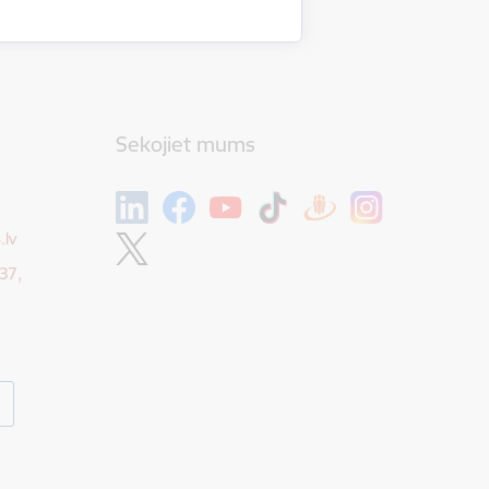
Sekojiet mums
.lv
37,