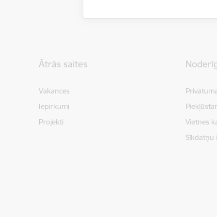
Kājene
Ātrās saites
Noderīg
Vakances
Privātuma
Iepirkumi
Piekļūsta
Projekti
Vietnes k
Sīkdatņu 