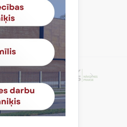
ttiecīgu
latvija.gov.lv
un
RUMIS
e-