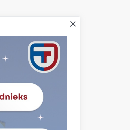
bas satura kvalitatīvai ieviešanai