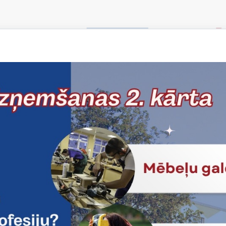
as iestāžu nodrošinājums pilnveidotā vispārējās izglītī
un vidējās izglītības pakāpē.
rāk
dēt:
iegums