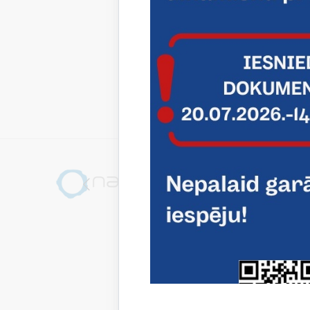
Lejupielā
Dator
Portatīvo
pakalpoj