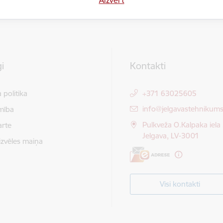
i
Kontakti
 politika
+371 63025605
E-pasts:
info@jelgavastehnikums
mība
Pulkveža O.Kalpaka iela 
arte
Jelgava, LV-3001
izvēles maiņa
Visi kontakti