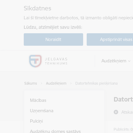
Pāriet uz lapas saturu
Sīkdatnes
Lai šī tīmekļvietne darbotos, tā izmanto obligāti nepiec
Lūdzu, atzīmējiet savu izvēli:
Noraidīt
Apstiprināt visas
Audzēkņiem
Sākums
Audzēkņiem
Datortehnikas piešķiršana
Datort
Mācības
Uzņemšana
Atska
Pulciņi
Publicēts: 
Audzēkņu domes sastāvs