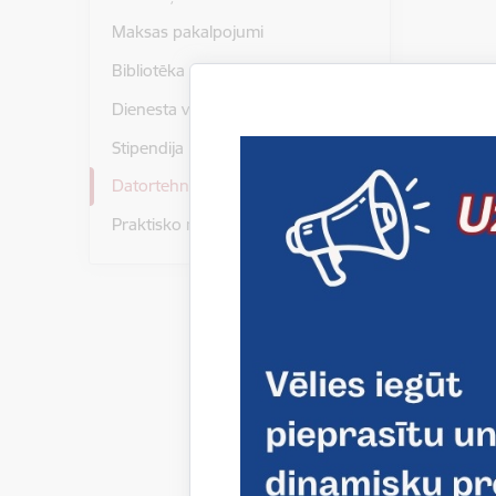
Maksas pakalpojumi
Bibliotēka
Dienesta viesnīca
Stipendija
Datortehnikas piešķiršana
Praktisko mācību īstenošana
Izglītīb
pamata 
Skatīt vai
Lejupielā
Iesn