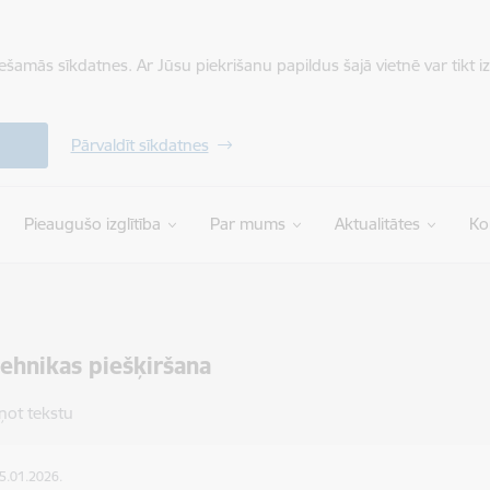
iešamās sīkdatnes. Ar Jūsu piekrišanu papildus šajā vietnē var tikt i
Pārvaldīt sīkdatnes
Pieaugušo izglītība
Par mums
Aktualitātes
Ko
ehnikas piešķiršana
ņot tekstu
05.01.2026.