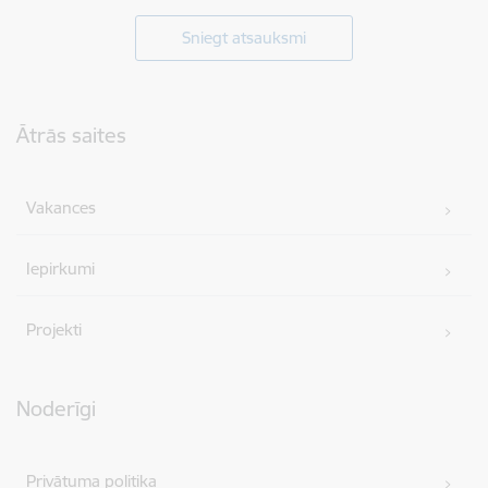
Sniegt atsauksmi
Kājene
Ātrās saites
Vakances
Iepirkumi
Projekti
Noderīgi
Privātuma politika