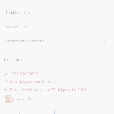
Piekļūstamība
Vietnes karte
Sīkdatņu izvēles maiņa
Kontakti
+371 63025605
E-pasts:
info@jelgavastehnikums.lv
Pulkveža O.Kalpaka iela 37, Jelgava, LV-3001