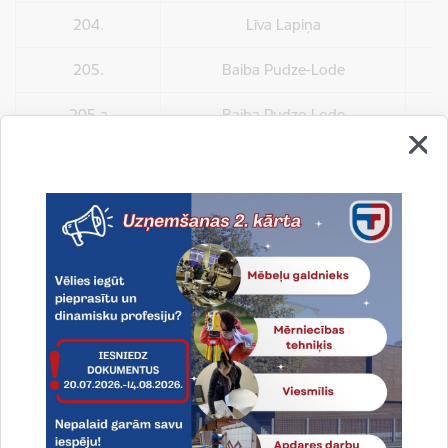
204.
Līva Lapiņa
205.
Baiba Pudze-Lode
205.a
Baiba Pudze-Lode
207.
Laila Falaļejeva
208.
Baiba Pudze-Lode
209.
Līva Lapiņa
210.
Baiba Pudze-Lode
Drukāt lapu