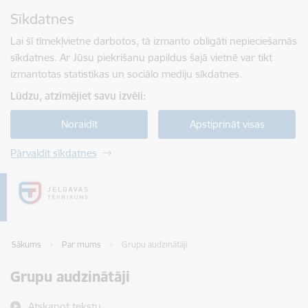
Pāriet uz lapas saturu
Sīkdatnes
Spied
lai meklētu
Enter
Lai šī tīmekļvietne darbotos, tā izmanto obligāti nepieciešamās
sīkdatnes. Ar Jūsu piekrišanu papildus šajā vietnē var tikt
izmantotas statistikas un sociālo mediju sīkdatnes.
Lūdzu, atzīmējiet savu izvēli:
Noraidīt
Apstiprināt visas
Pārvaldīt sīkdatnes
Sākums
Par mums
Grupu audzinātāji
Grupu audzinātāji
Atskaņot tekstu