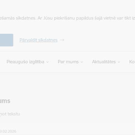
iešamās sīkdatnes. Ar Jūsu piekrišanu papildus šajā vietnē var tikt i
Pārvaldīt sīkdatnes
Pieaugušo izglītība
Par mums
Aktualitātes
Ko
ums
ņot tekstu
23.02.2026.