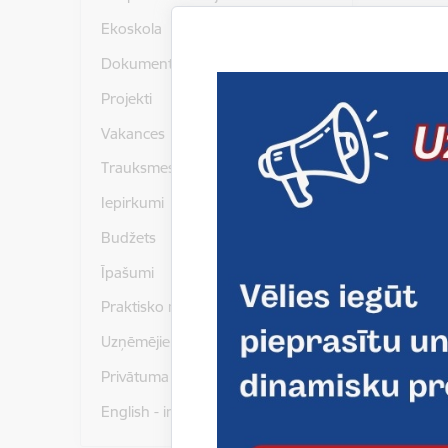
Ekoskola
Dokumenti
Projekti
Vakances
Trauksmes celšana
Iepirkumi
Budžets
Īpašumi
Praktisko mācību īstenošana
Uzņēmējiem
Privātuma politika
English - informācija angļu valodā