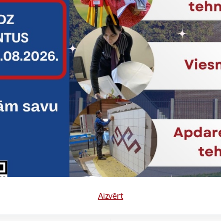
Vai šī informācija bija noderīga?
Sniegt atsauksmi
Aizvērt