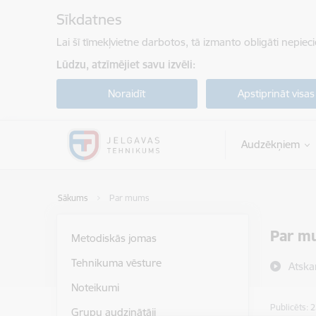
Pāriet uz lapas saturu
Sīkdatnes
Lai šī tīmekļvietne darbotos, tā izmanto obligāti nepiec
Lūdzu, atzīmējiet savu izvēli:
Noraidīt
Apstiprināt visas
Audzēkņiem
Sākums
Par mums
Par m
Metodiskās jomas
Tehnikuma vēsture
Atska
Noteikumi
Publicēts: 
Grupu audzinātāji