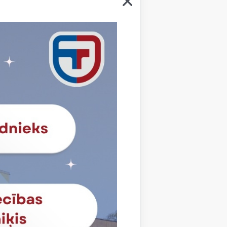
PJR-2022/10195 Methods for
e to ensure learning process
 year, six different…
nālo skolu: nāc un sāc!
JR-2022/10175 Šī gada jūnijā,
esionālajām skolām - Jelgavas
auksaimniecības skolai (LT), Alītus
entram (LT), Sāremas reģionālajam
augušajiem – Ziemeļvalstu