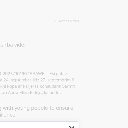
Notīrīt filtrus
darba videi
-2023/10190 “BRAWE - Esi gatavs
da 24. septembra līdz 27. septembrim 6
ņi kopā ar karjeras konsultanti Sarmīti
tori Andu Elīnu Eidēju, kā arī 6…
 with young people to ensure
ilience