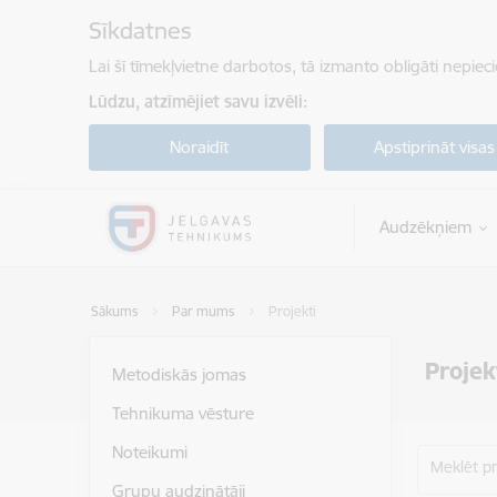
Pāriet uz lapas saturu
Sīkdatnes
Lai šī tīmekļvietne darbotos, tā izmanto obligāti nepiec
Lūdzu, atzīmējiet savu izvēli:
Noraidīt
Apstiprināt visas
Audzēkņiem
Sākums
Par mums
Projekti
Projek
Metodiskās jomas
Tehnikuma vēsture
Noteikumi
Meklēt p
Grupu audzinātāji