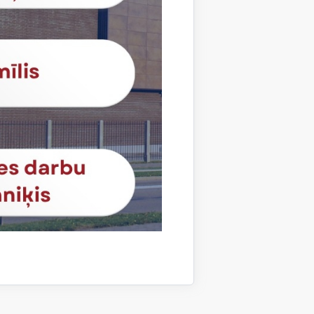
 Tehnikums un Dānijas zinātnes un
tūra parakstīja sadarbības līgumu par
a pieaugušajiem – Ziemeļvalstu
090 īstenošanu NORDPLUS
s kopā