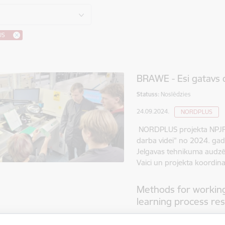
US
BRAWE - Esi gatavs 
Statuss:
Noslēdzies
24.09.2024.
NORDPLUS
NORDPLUS projekta NPJR
darba videi” no 2024. ga
Jelgavas tehnikuma audzēk
Vaici un projekta koordina
Methods for working
learning process res
Statuss:
Noslēdzies