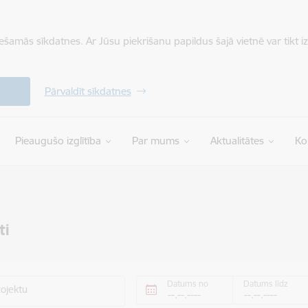
iešamās sīkdatnes. Ar Jūsu piekrišanu papildus šajā vietnē var tikt i
Pārvaldīt sīkdatnes
Pieaugušo izglītība
Par mums
Aktualitātes
Ko
ti
Datums no
Datums līdz
rojektu