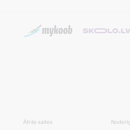
Kājene
Ātrās saites
Noderīg