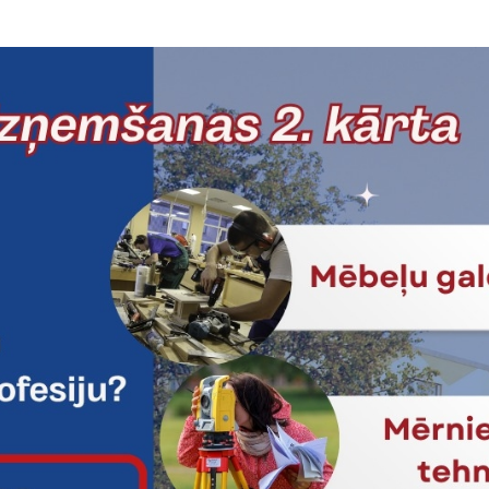
08.01.2022.
NORDPLUS
Nordplus Junior N
working with young peopl
resilienceIn August of this
Ceļā uz eko profesio
Statuss:
Noslēdzies
06.01.2022.
NORDPLUS
Nordplus Junior 2022 NP
sadarbojoties piecām prof
tehnikumam (LV), Jonišķu l
profesionālās izglītības c
mācību…
Labāka apmācība pie
pieredze