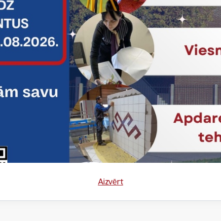
Statuss:
Noslēdzies
01.09.2017.
NORDPLUS
Šī gada augustā Jelgavas
augstākās izglītības aģen
projekta “Labāka apmācīb
pieredze” NPAD-2017/10
programmas ietvaros…
Baltijas valstis mācā
Statuss:
Īstenošanā
10.01.2017.
NORDPLUS
Projekta aktualitātes:
Aizvērt