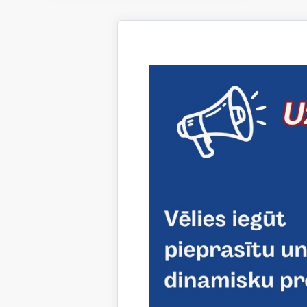
Šī gada a
līgumu p
NORDPLUS 
universit
nodrošinā
Laikā no 
tēmas ir 
konflikts
tiks iepaz
Sadarbība
Projek