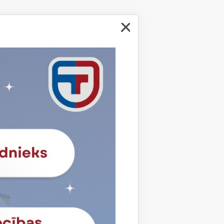
ības aģentūra parakstīja sadarbības
edze” NPAD-2017/10090 īstenošanu
kuma un Kristianstedas Tautas
uzsvaru liekot uz izglītības iespēju
ai.
 Tehnikuma darbinieki, plānotās sarunu
izglītības sistēmas piedāvātās iespējas,
 apmaiņas brauciena ar iegūto pieredzi
ieki.