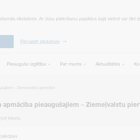
iešamās sīkdatnes. Ar Jūsu piekrišanu papildus šajā vietnē var tikt i
Pārvaldīt sīkdatnes
Pieaugušo izglītība
Par mums
Aktualitātes
Ko
ušajiem – Ziemeļvalstu pieredze
 apmācība pieaugušajiem – Ziemeļvalstu pie
ņot tekstu
oslēdzies