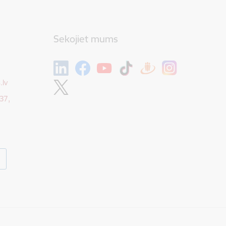
Sekojiet mums
.lv
37,