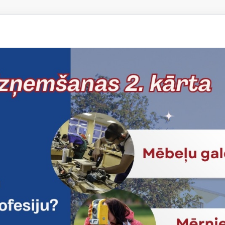
ugustā Jelgavas Tehnikums un Dānijas zinātnes un augstākās izglīt
ar projekta “Labāka apmācība pieaugušajiem – Ziemeļvalstu pier
programmas ietvaros. Projekta aktivitātes paredz Jelgavas Tehni
ātes pasniedzēju pieredzes apmaiņu pieaugušo izglītības jomā, īpašu 
šanu migrantiem un izglītības darba organizēšanu šai mērķa grup
15.- 21. oktobrim pieredzes apmaiņas braucienā dosies 2 Jelgavas
mērķa grupai pieejamais sociālais atbalsts, starpkultūru saskarsme, 
ituāciju risināšana, karjeras atbalsts. Pēc atgriešanās no pieredzes
īstināti citi Jelgavas Tehnikuma pasniedzēji un administrācijas darbin
s partneru atbildes vizīte plānota 2018.gada pirmajā ceturksnī.
ta aktualitātes: