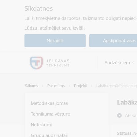
Pāriet uz lapas saturu
Sīkdatnes
Lai šī tīmekļvietne darbotos, tā izmanto obligāti nepiec
Lūdzu, atzīmējiet savu izvēli:
Noraidīt
Apstiprināt visas
Audzēkņiem
Sākums
Par mums
Projekti
Labāka apmācība pieaug
Labāka
Metodiskās jomas
Tehnikuma vēsture
Atska
Noteikumi
Statuss:
N
Grupu audzinātāji