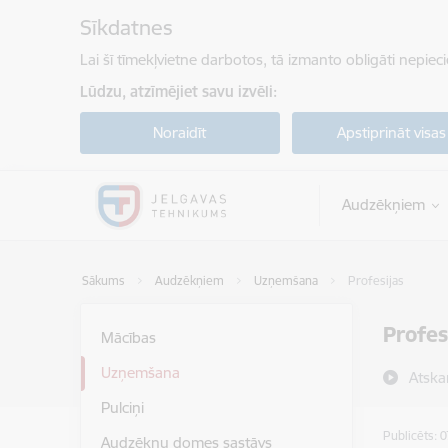
Pāriet uz lapas saturu
Sīkdatnes
Lai šī tīmekļvietne darbotos, tā izmanto obligāti nepiec
Lūdzu, atzīmējiet savu izvēli:
Noraidīt
Apstiprināt visas
Audzēkņiem
Sākums
Audzēkņiem
Uzņemšana
Profesijas
Profes
Mācības
Uzņemšana
Atska
Pulciņi
Publicēts: 
Audzēkņu domes sastāvs