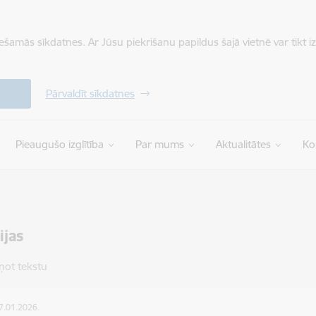
iešamās sīkdatnes. Ar Jūsu piekrišanu papildus šajā vietnē var tikt i
Pārvaldīt sīkdatnes
Pieaugušo izglītība
Par mums
Aktualitātes
Ko
ijas
ņot tekstu
07.01.2026.