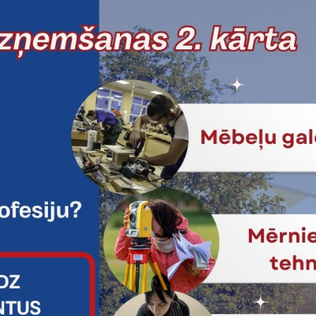
rsistēmu tehniķis
Programmēšanas
tehniķis
 vairāk
Skatīt vairāk
res darbu
Sausbūves tehniķis
iķis
 vairāk
Skatīt vairāk