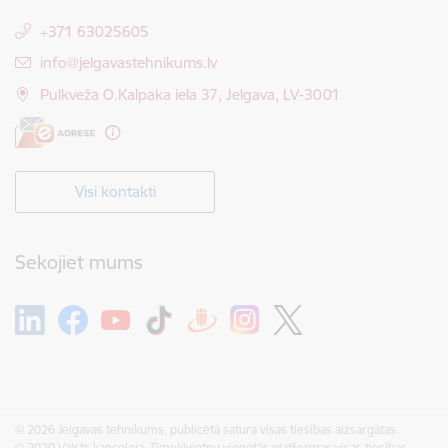
+371 63025605
E-pasts:
info@jelgavastehnikums.lv
Pulkveža O.Kalpaka iela 37, Jelgava, LV-3001
Visi kontakti
Sekojiet mums
© 2026 Jelgavas tehnikums, publicētā satura visas tiesības aizsargātas.
© 2020 Valsts kanceleja, Tīmekļvietņu vienotās platformas visas tiesības