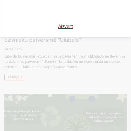
Aizvērt
Jelgavas tehnikuma Ekopadome ciemojas
dzīvnieku patversmē “Ulubele”
14.10.2025.
Labo darbu nedēļas ietvaros mēs Jelgavas tehnikuma Ekopadome devāmies
uz dzīvnieku patversmi “Ulubele”, lai palīdzētu un iepriecinātu tur esošos
dzīvniekus. Mūs sirsnīgi sagaidīja patversmes…
Ekoskola