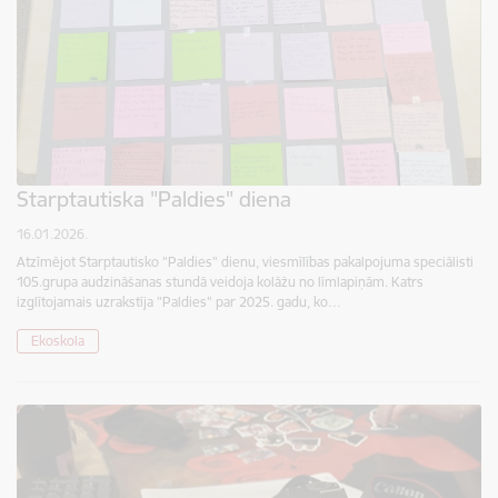
Starptautiska "Paldies" diena
16.01.2026.
Atzīmējot Starptautisko "Paldies" dienu, viesmīlības pakalpojuma speciālisti
105.grupa audzināšanas stundā veidoja kolāžu no līmlapiņām. Katrs
izglītojamais uzrakstīja "Paldies" par 2025. gadu, ko…
Ekoskola