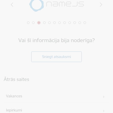
Vai šī informācija bija noderīga?
Sniegt atsauksmi
Kājene
Ātrās saites
Vakances
Iepirkumi