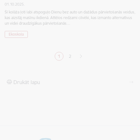
01.10.2025.
Šī kolāža ļoti labi atspoguļo Dienu bez auto un dažādus pārvietošanās veidus,
kas aizstāj mašīnu ikdienā. Attēlos redzami cilvēki, kas izmanto alternatīvus
un videi draudzīgākus pārvietošanās…
Ekoskola
Lapošana
1
2
Pašreizējā lapa
Lapa
Drukāt lapu