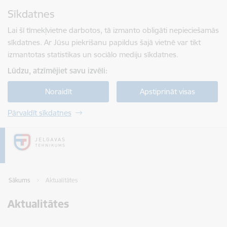
Pāriet uz lapas saturu
Sīkdatnes
Spied
lai meklētu
Enter
Lai šī tīmekļvietne darbotos, tā izmanto obligāti nepieciešamās
sīkdatnes. Ar Jūsu piekrišanu papildus šajā vietnē var tikt
izmantotas statistikas un sociālo mediju sīkdatnes.
Lūdzu, atzīmējiet savu izvēli:
Noraidīt
Apstiprināt visas
Pārvaldīt sīkdatnes
Sākums
Aktualitātes
Aktualitātes