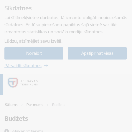
Pāriet uz lapas saturu
Sīkdatnes
Spied
lai meklētu
Enter
Lai šī tīmekļvietne darbotos, tā izmanto obligāti nepieciešamās
sīkdatnes. Ar Jūsu piekrišanu papildus šajā vietnē var tikt
izmantotas statistikas un sociālo mediju sīkdatnes.
Lūdzu, atzīmējiet savu izvēli:
Noraidīt
Apstiprināt visas
Pārvaldīt sīkdatnes
Sākums
Par mums
Budžets
Budžets
Atskaņot tekstu