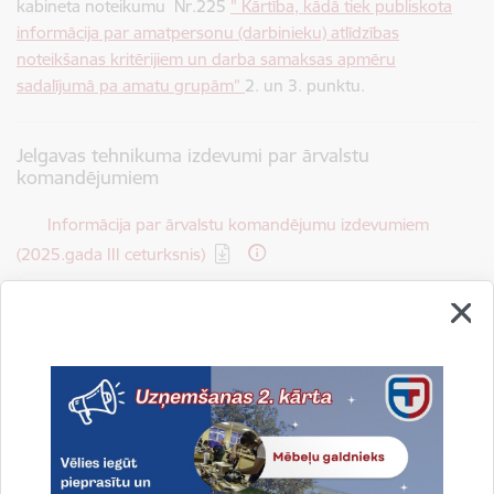
kabineta noteikumu Nr.225
" Kārtība, kādā tiek publiskota
informācija par amatpersonu (darbinieku) atlīdzības
noteikšanas kritērijiem un darba samaksas apmēru
sadalījumā pa amatu grupām”
2. un 3. punktu.
Jelgavas tehnikuma izdevumi par ārvalstu
komandējumiem
Lejupielādēt:
Informācija par ārvalstu komandējumu izdevumiem
(2025.gada III ceturksnis)
Drukāt lapu
Dalīties