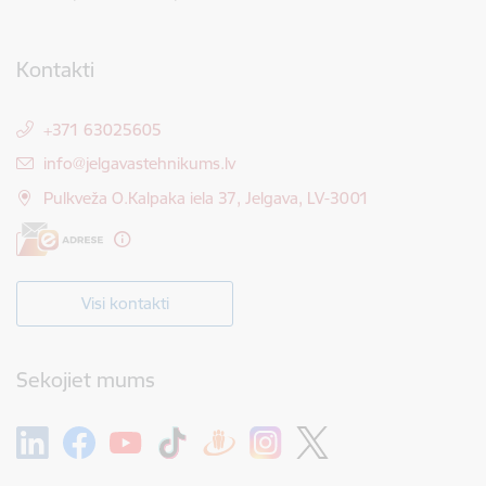
Kontakti
+371 63025605
E-pasts:
info@jelgavastehnikums.lv
Pulkveža O.Kalpaka iela 37, Jelgava, LV-3001
Visi kontakti
Sekojiet mums