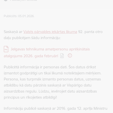
Publicēts: 05.01.2026.
Saskaņā ar
Valsts pārvaldes iekārtas likuma
92. panta otro
daļu publicējam šādu informāciju:
Lejupielādēt:
Jelgavas tehnikuma amatpersonu aprēķinātais
atalgojums 2026. gada februārī
Publicētā informācija ir personas dati. Šos datus drīkst
izmantot godprātīgi un tikai likumā noteiktajiem mērķiem.
Persona, kas turpmāk izmanto personas datus, uzņemas
atbildību kā datu pārzinis saskaņā ar Vispārīgo datu
aizsardzības regulu. Lūdzu, ievērojiet datu aizsardzības
principus un rīkojieties atbildīgi!
Informāciju publicē saskaņā ar 2016. gada 12. aprīļa Ministru