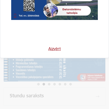
Visi jaunumi
Aizvērt
Stundu saraksts