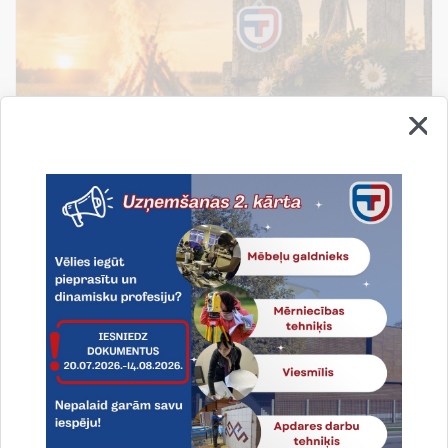
Līgo svētki!
Līgo svētki - tas ir laiks, kad apstājamies, atskatamies
un novērtējam to, kas patiesi svarīgs: ģimene,
draudzība un piederība savai zemei.
19.06.2026.