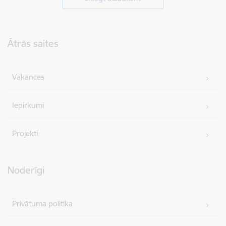
Kājene
Ātrās saites
Vakances
Iepirkumi
Projekti
Noderīgi
Privātuma politika