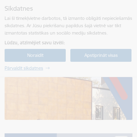
Pāriet uz lapas saturu
Sīkdatnes
Spied
lai meklētu
Enter
Lai šī tīmekļvietne darbotos, tā izmanto obligāti nepieciešamās
sīkdatnes. Ar Jūsu piekrišanu papildus šajā vietnē var tikt
izmantotas statistikas un sociālo mediju sīkdatnes.
Lūdzu, atzīmējiet savu izvēli:
Noraidīt
Apstiprināt visas
Pārvaldīt sīkdatnes
Jelgavas tehnikums