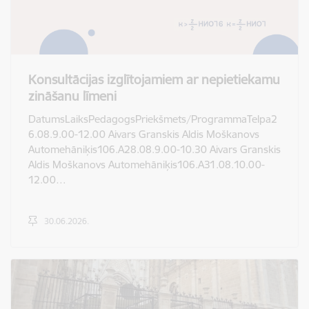
Konsultācijas izglītojamiem ar nepietiekamu
zināšanu līmeni
DatumsLaiksPedagogsPriekšmets/ProgrammaTelpa2
6.08.9.00-12.00 Aivars Granskis Aldis Moškanovs
Automehāniķis106.A28.08.9.00-10.30 Aivars Granskis
Aldis Moškanovs Automehāniķis106.A31.08.10.00-
12.00…
30.06.2026.