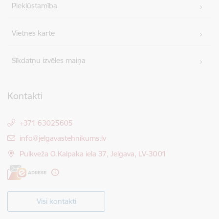
Piekļūstamība
Vietnes karte
Sīkdatņu izvēles maiņa
Kontakti
+371 63025605
E-pasts:
info@jelgavastehnikums.lv
Pulkveža O.Kalpaka iela 37, Jelgava, LV-3001
Visi kontakti