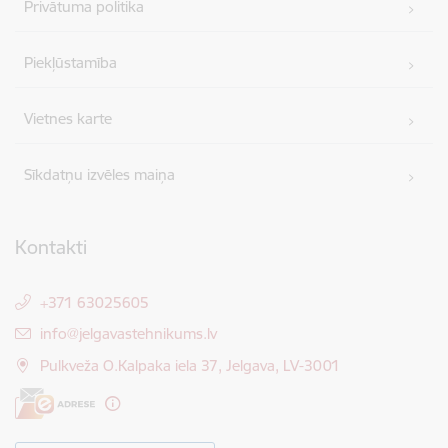
Privātuma politika
Piekļūstamība
Vietnes karte
Sīkdatņu izvēles maiņa
Kontakti
+371 63025605
E-pasts:
info@jelgavastehnikums.lv
Pulkveža O.Kalpaka iela 37, Jelgava, LV-3001