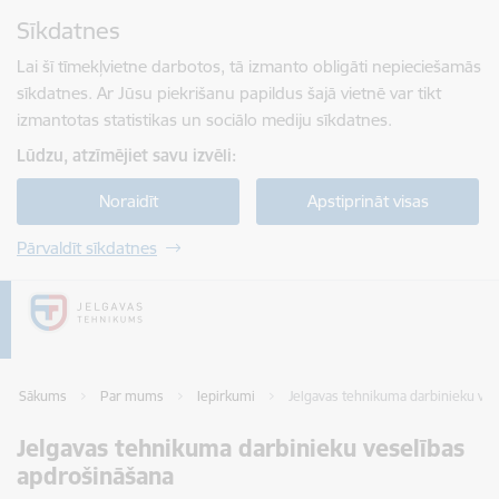
Pāriet uz lapas saturu
Sīkdatnes
Spied
lai meklētu
Enter
Lai šī tīmekļvietne darbotos, tā izmanto obligāti nepieciešamās
sīkdatnes. Ar Jūsu piekrišanu papildus šajā vietnē var tikt
izmantotas statistikas un sociālo mediju sīkdatnes.
Lūdzu, atzīmējiet savu izvēli:
Noraidīt
Apstiprināt visas
Pārvaldīt sīkdatnes
Sākums
Par mums
Iepirkumi
Jelgavas tehnikuma darbinieku ves
Jelgavas tehnikuma darbinieku veselības
apdrošināšana