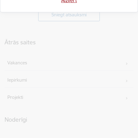
Aizvērt
Sniegt atsauksmi
Kājene
Ātrās saites
Vakances
Iepirkumi
Projekti
Noderīgi