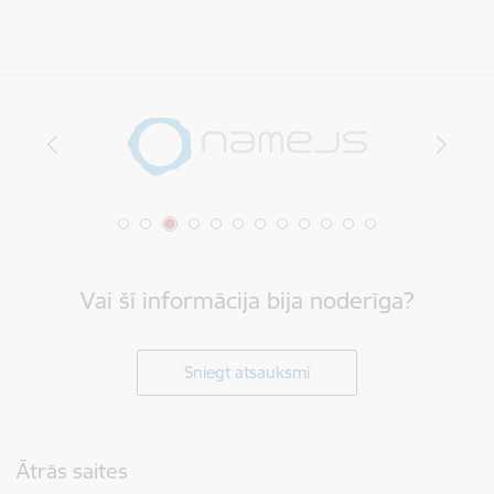
Vai šī informācija bija noderīga?
Sniegt atsauksmi
Kājene
Ātrās saites