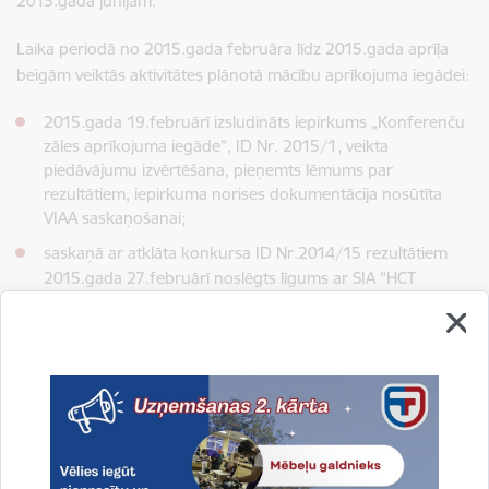
2015.gada jūnijam.
Laika periodā no 2015.gada februāra līdz 2015.gada aprīļa
beigām veiktās aktivitātes plānotā mācību aprīkojuma iegādei:
2015.gada 19.februārī izsludināts iepirkums „Konferenču
zāles aprīkojuma iegāde”, ID Nr. 2015/1, veikta
piedāvājumu izvērtēšana, pieņemts lēmums par
rezultātiem, iepirkuma norises dokumentācija nosūtīta
VIAA saskaņošanai;
saskaņā ar atklāta konkursa ID Nr.2014/15 rezultātiem
2015.gada 27.februārī noslēgts līgums ar
SIA "HCT
Automotive" par izglītības programmas „Autotransports”
nodrošināšanai nepieciešamo iekārtu piegādi, līgumcena
–
871 145,81 euro bez PVN;
2015.gada 9.martā atkārtoti izsludināts atklāts konkurss
„Virtuves aprīkojuma iegāde profesionālās izglītības
programmai „Viesnīcu pakalpojumi”
ID Nr. 2015/5,
piedāvājumu iesniegšana noteikta 2015.gada 29.maijā;