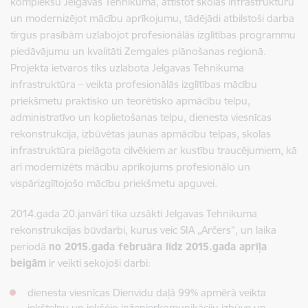
kompleksu Jelgavas Tehnikumā, attīstot skolas infrastruktūru
un modernizējot mācību aprīkojumu, tādējādi atbilstoši darba
tirgus prasībām uzlabojot profesionālās izglītības programmu
piedāvājumu un kvalitāti Zemgales plānošanas reģionā.
Projekta ietvaros tiks uzlabota Jelgavas Tehnikuma
infrastruktūra – veikta profesionālās izglītības mācību
priekšmetu praktisko un teorētisko apmācību telpu,
administratīvo un koplietošanas telpu, dienesta viesnīcas
rekonstrukcija, izbūvētas jaunas apmācību telpas, skolas
infrastruktūra pielāgota cilvēkiem ar kustību traucējumiem, kā
arī modernizēts mācību aprīkojums profesionālo un
vispārizglītojošo mācību priekšmetu apguvei.
2014.gada 20.janvārī tika uzsākti Jelgavas Tehnikuma
rekonstrukcijas būvdarbi, kurus veic SIA „Arčers”, un laika
periodā
no 2015.gada februāra līdz 2015.gada aprīļa
beigām
ir veikti sekojoši darbi:
dienesta viesnīcas Dienvidu daļā 99% apmērā veikta
iekštelpu un iekšējo inženierkomunikāciju izbūve un