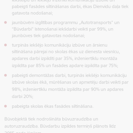
pabeigti fasādes siltināšanas darbi, ēkas Dienvidu daļa tiek
gatavota nodošanai;
jaunbūvēm izglītības programmu „Autotransports” un
“Būvdarbi” īstenošanai iekšdarbi veikti par 99%, un
jaunbūves tiek gatavotas nodošanai;
turpinās iekšējo komunikāciju izbūve un ārsienu
siltināšana pārejai no skolas ēkas uz dienesta viesnīcu,
apdares darbi izpildīti par 35%,
inženiertīklu montāža
izpildīta par 85% un fasādes apdare izpildīta par 75%
;
pabeigti demontāžas darbi, turpinās iekšējo komunikāciju
izbūve skolas ēkā,
mūrēšanas un apmetēju darbi veikti par
98%, inženiertīklu montāža izpildīta par 90% un apdares
darbi 20%
;
pabeigta skolas ēkas fasādes siltināšana.
Būvobjektā tiek nodrošināta būvuzraudzība un
autoruzraudzība. Būvdarbu izpildes termiņš plānots līdz