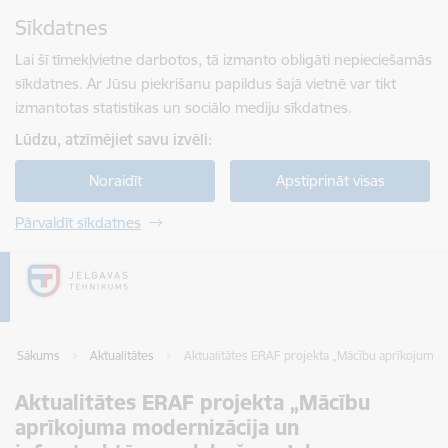
Pāriet uz lapas saturu
Sīkdatnes
Spied
lai meklētu
Enter
Lai šī tīmekļvietne darbotos, tā izmanto obligāti nepieciešamās
sīkdatnes. Ar Jūsu piekrišanu papildus šajā vietnē var tikt
izmantotas statistikas un sociālo mediju sīkdatnes.
Lūdzu, atzīmējiet savu izvēli:
Noraidīt
Apstiprināt visas
Pārvaldīt sīkdatnes
Sākums
Aktualitātes
Aktualitātes ERAF projekta „Mācību aprīkojuma 
Aktualitātes ERAF projekta „Mācību
aprīkojuma modernizācija un