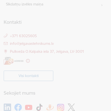
Sīkdatņu izvēles maiņa
Kontakti
+371 63025605
E-pasts:
info@jelgavastehnikums.lv
Pulkveža O.Kalpaka iela 37, Jelgava, LV-3001
Visi kontakti
Sekojiet mums