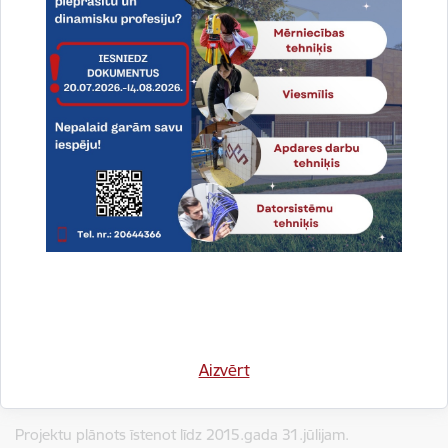
2015.gada 27.martā izsludināts iepirkums „Dabaszinību
kabinetu aprīkojuma piegāde”, ID Nr.2015/16, notiek
piedāvājumu vērtēšana;
saskaņā ar atklāta konkursa ID Nr.2014/21 rezultātiem
2015.gada 2.aprīlī noslēgts līgums ar
SIA "Duroc Machine
Tool" par
izglītības programmas „Būvdarbi” īstenošanai
nepieciešamā aprīkojuma iegādi, līgumcena - 192 678,11
euro bez PVN.
Projekta plānoto kopējo izmaksu summa – 15 524 113 euro
(10 910 409 LVL), attiecināmās izmaksas – 15 496 790 euro
(10 891 206 LVL), t.sk. ERAF finansējums – 13 327 239 euro
(9 366 437 LVL) jeb 86%,
valsts budžeta finansējums – 2 169
551 euro (1 524 769 LVL) jeb 14%. Projektā plānotas
neattiecināmās izmaksas 27 323 euro (19 203 LVL) apmērā –
esošā elektroenerģijas sistēmas pieslēguma jaudas
Aizvērt
palielināšanai, kas segtas no valsts budžeta.
Projektu plānots īstenot līdz 2015.gada 31.jūlijam.