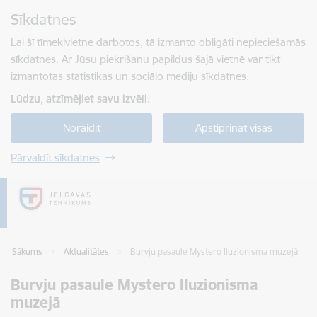
Pāriet uz lapas saturu
Sīkdatnes
Spied
lai meklētu
Enter
Lai šī tīmekļvietne darbotos, tā izmanto obligāti nepieciešamās
sīkdatnes. Ar Jūsu piekrišanu papildus šajā vietnē var tikt
izmantotas statistikas un sociālo mediju sīkdatnes.
Lūdzu, atzīmējiet savu izvēli:
Noraidīt
Apstiprināt visas
Pārvaldīt sīkdatnes
Sākums
Aktualitātes
Burvju pasaule Mystero Iluzionisma muzejā
Burvju pasaule Mystero Iluzionisma
muzejā