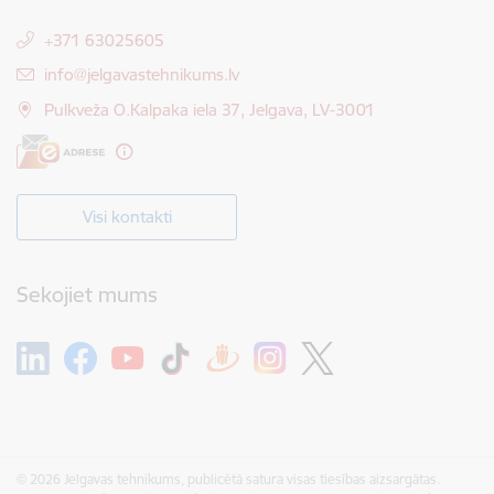
+371 63025605
E-pasts:
info@jelgavastehnikums.lv
Pulkveža O.Kalpaka iela 37, Jelgava, LV-3001
Visi kontakti
Sekojiet mums
© 2026 Jelgavas tehnikums, publicētā satura visas tiesības aizsargātas.