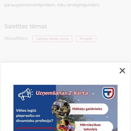
paraugdemonstrējumiem, triku izmēģinājumiem.
Saistītas tēmas
Aktualitātes:
Latvijas skolas soma
Projekti
Drukāt lapu
Dalīties