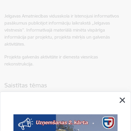
Jelgavas Amatniecības vidusskola ir īstenojusi informatīvos
pasākumus publicējot informāciju laikrakstā „Jelgavas
vēstnesis”. Informatīvajā materiālā minēta vispārīga
informācija par projektu, projekta mērķis un galvenās
aktivitātes.
Projekta galvenās aktivitāte ir dienesta viesnīcas
rekonstrukcija.
Saistītas tēmas
Aktualitātes:
ERAF
Projekti
Drukāt lapu