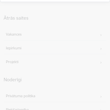
Kājene
Ātrās saites
Vakances
Iepirkumi
Projekti
Noderīgi
Privātuma politika
Piekļūstamība