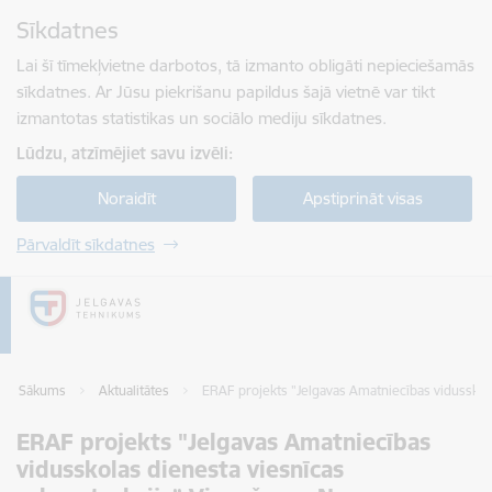
Pāriet uz lapas saturu
Sīkdatnes
Spied
lai meklētu
Enter
Lai šī tīmekļvietne darbotos, tā izmanto obligāti nepieciešamās
sīkdatnes. Ar Jūsu piekrišanu papildus šajā vietnē var tikt
izmantotas statistikas un sociālo mediju sīkdatnes.
Lūdzu, atzīmējiet savu izvēli:
Noraidīt
Apstiprināt visas
Pārvaldīt sīkdatnes
Sākums
Aktualitātes
ERAF projekts "Jelgavas Amatniecības vidussko
ERAF projekts "Jelgavas Amatniecības
vidusskolas dienesta viesnīcas