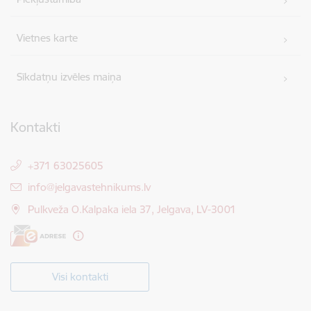
Vietnes karte
Sīkdatņu izvēles maiņa
Kontakti
+371 63025605
E-pasts:
info@jelgavastehnikums.lv
Pulkveža O.Kalpaka iela 37, Jelgava, LV-3001
Visi kontakti