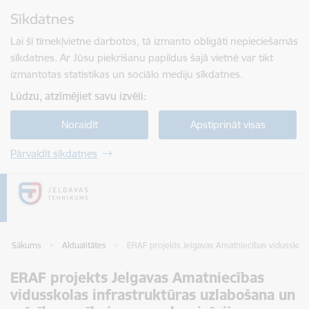
Pāriet uz lapas saturu
Sīkdatnes
Spied
lai meklētu
Enter
Lai šī tīmekļvietne darbotos, tā izmanto obligāti nepieciešamās
sīkdatnes. Ar Jūsu piekrišanu papildus šajā vietnē var tikt
izmantotas statistikas un sociālo mediju sīkdatnes.
Lūdzu, atzīmējiet savu izvēli:
Noraidīt
Apstiprināt visas
Pārvaldīt sīkdatnes
Sākums
Aktualitātes
ERAF projekts Jelgavas Amatniecības vidusskola
ERAF projekts Jelgavas Amatniecības
vidusskolas infrastruktūras uzlabošana un