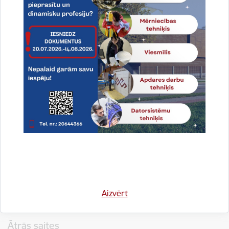
Vai šī informācija bija noderīga?
Sniegt atsauksmi
Aizvērt
Kājene
Ātrās saites