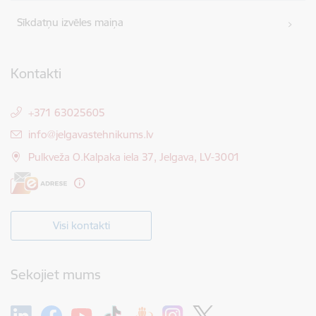
Sīkdatņu izvēles maiņa
Kontakti
+371 63025605
E-pasts:
info@jelgavastehnikums.lv
Pulkveža O.Kalpaka iela 37, Jelgava, LV-3001
Visi kontakti
Sekojiet mums