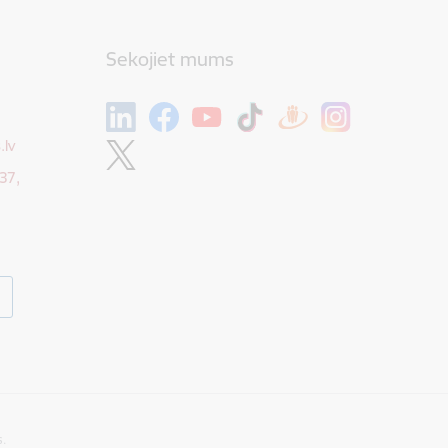
Sekojiet mums
.lv
37,
s.