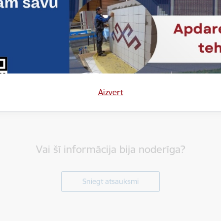
es:
Īstenotās starptautiskās mobilitātes
Projekti
Aizvērt
Vai šī informācija bija noderīga?
Sniegt atsauksmi