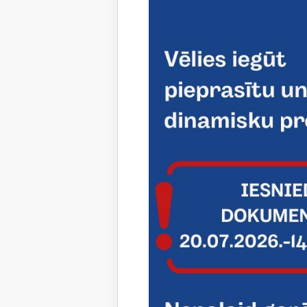
Projekta 
Bjalistok
izglītojam
prasmes u
aktivitāt
ietvaros.
Mobilitāt
Saistī