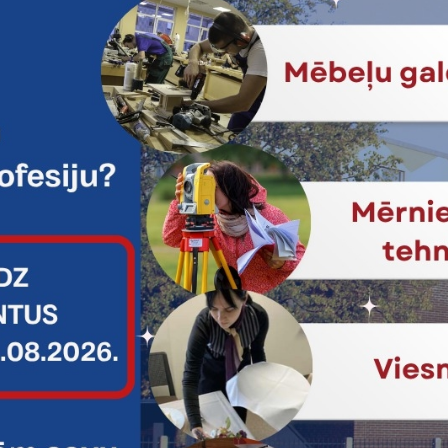
Nr. 2025-1-LV01-KA121-VET-000310159 ietvaros 2025. gada 15. febr
u (Białystok), uzsākot Erasmus+ mobilitāti, kas norisināsies līdz 202
ie iesaistīsies profesionālās un izglītojošās aktivitātēs, paplašinās 
n iegūs vērtīgu starptautisku pieredzi. Papildus mācību aktivitātēm
es, kas veicinās izglītojamo personīgo izaugsmi, patstāvību un izpr
e tiek īstenota saskaņā ar projekta mērķiem un apstiprināto grafiku
tas tēmas