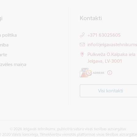
i
Kontakti
 politika
+371 63025605
E-pasts:
info@jelgavastehnikums
mība
Pulkveža O.Kalpaka iela 
arte
Jelgava, LV-3001
izvēles maiņa
Visi kontakti
© 2026 Jelgavas tehnikums, publicētā satura visas tiesības aizsargātas.
 2020 Valsts kanceleja, Tīmekļvietņu vienotās platformas visas tiesības aizsargāta