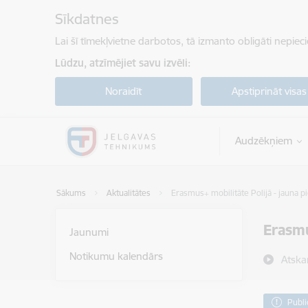
Pāriet uz lapas saturu
Sīkdatnes
Lai šī tīmekļvietne darbotos, tā izmanto obligāti nepiec
Lūdzu, atzīmējiet savu izvēli:
Noraidīt
Apstiprināt visas
Audzēkņiem
Sākums
Aktualitātes
Erasmus+ mobilitāte Polijā - jauna p
Erasmu
Jaunumi
Notikumu kalendārs
Atska
Publi