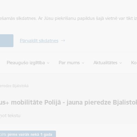
iešamās sīkdatnes. Ar Jūsu piekrišanu papildus šajā vietnē var tikt i
Pārvaldīt sīkdatnes
Pieaugušo izglītība
Par mums
Aktualitātes
Ko
ieredze Bjalistokā
s+ mobilitāte Polijā - jauna pieredze Bjalisto
ņot tekstu
cēts
pirms vairāk nekā 1 gada