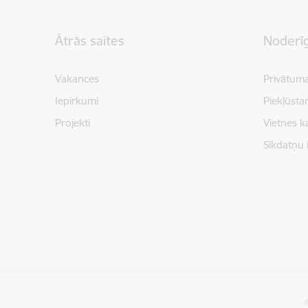
Kājene
Ātrās saites
Noderīg
Vakances
Privātuma
Iepirkumi
Piekļūsta
Projekti
Vietnes k
Sīkdatņu 
©