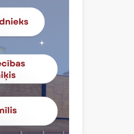
uārī izglītojamie devās uz Poliju,
5. gada 28. februārim. Mobilitātes laikā
savas zināšanas, pilnveidos praktiskās
 paredzētas arī kultūras un izziņas
atni par Eiropas daudzveidību Erasmus+
.