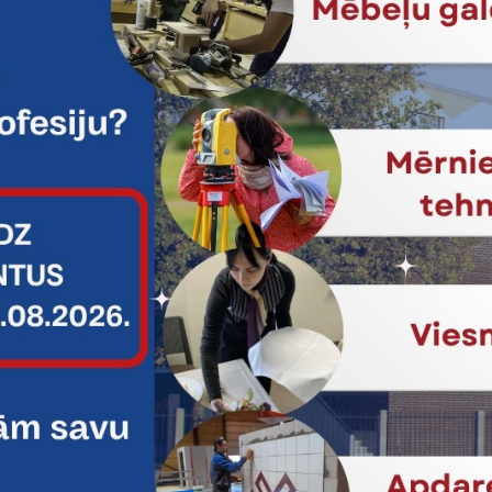
. februārī 309. grupas izglītojamie apmeklēja Latvijas Nacionālo d
esārņojums" (10.-12.kl.). Nodarbībā skolēni soli pa solim pētīja ūd
zraisītām sekām un dabiskajiem traucējumiem. Dalībnieki izvērtēja 
umus, kā samazināt ūdens piesārņojumu, un prezentēja savus secinā
 spēle, kurā katras grupas dalībnieki izvīlka kartiņas, uz kurām rak
u reālajiem paradumiem), kas ūdenstilpē samazinātu vai palielināt
s rīcības, kas ir radījušas ūdens piesārņojumu, kā arī izdarīti seci
esārņot ūdens ekosistēmas.
tas tēmas
es:
Projekti
STEM