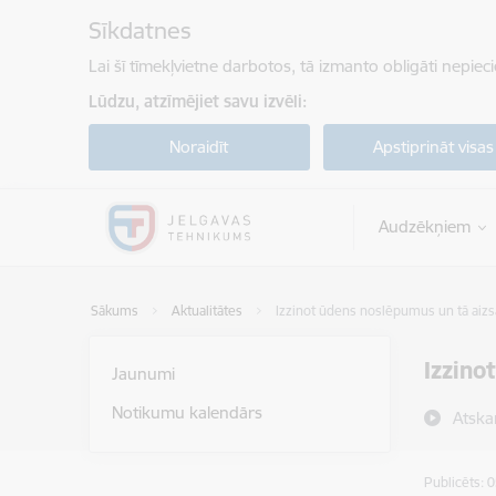
Pāriet uz lapas saturu
Sīkdatnes
Lai šī tīmekļvietne darbotos, tā izmanto obligāti nepiec
Lūdzu, atzīmējiet savu izvēli:
Noraidīt
Apstiprināt visas
Audzēkņiem
Sākums
Aktualitātes
Izzinot ūdens noslēpumus un tā aizs
Izzino
Jaunumi
Notikumu kalendārs
Atska
Publicēts: 