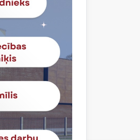
abas muzeju, lai piedalītos nodarbībā
ens ekosistēmas un to mijiedarbību ar
savus ikdienas paradumus un izstrādaja
jumus. Norises otrajā daļā tika
stītas dažādas darbības (nav attiecināmas
u piesārņojumu. Noslēgumā tika
nājumi par ikdienas paradumiem, kas