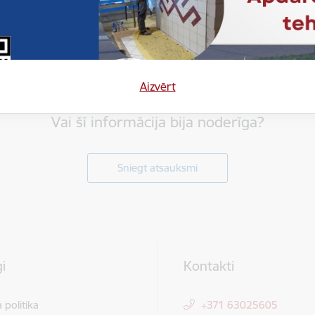
Aizvērt
Vai šī informācija bija noderīga?
Sniegt atsauksmi
i
Kontakti
 politika
+371 63025605