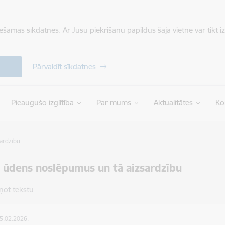
iešamās sīkdatnes. Ar Jūsu piekrišanu papildus šajā vietnē var tikt i
Pārvaldīt sīkdatnes
Pieaugušo izglītība
Par mums
Aktualitātes
Ko
ardzību
t ūdens noslēpumus un tā aizsardzību
ņot tekstu
05.02.2026.