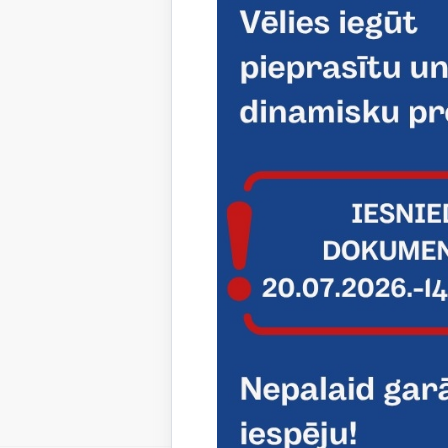
Šā gada 5
"Ūdens pi
cilvēka i
priekšlik
izspēlēta
uz skolēn
analizēta
neļauj pi
Saistī
Aktualitāt