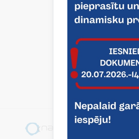
Latvijas 
izglītoja
tās daudz
procesā, 
Saistī
Aktualitāt