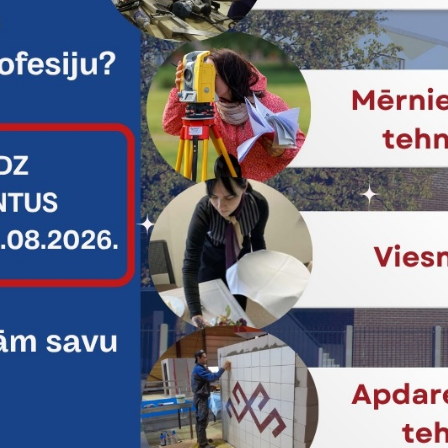
Skolas soma ietvaros 403. grupa apmeklēja Jaunmoku pili, šokolādes
mos ar Jaunmoku pils unikālo jūgendstila interjeru, iepazīstot Meža 
veidībā, izpētot lietotos terminus un apzīmējumus pils ekspozīcij
kā arī sociālo un sadarbības prasmju attīstība.
tas tēmas
es:
Latvijas skolas soma
Projekti