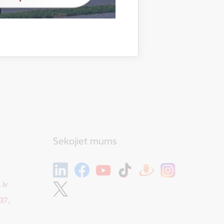
Sekojiet mums
.lv
37,