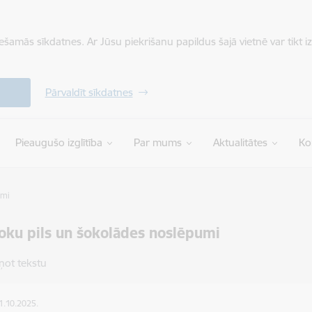
iešamās sīkdatnes. Ar Jūsu piekrišanu papildus šajā vietnē var tikt i
Pārvaldīt sīkdatnes
Pieaugušo izglītība
Par mums
Aktualitātes
Ko
umi
ku pils un šokolādes noslēpumi
ņot tekstu
31.10.2025.