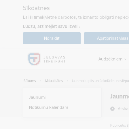
Pāriet uz lapas saturu
Sīkdatnes
Lai šī tīmekļvietne darbotos, tā izmanto obligāti nepiec
Lūdzu, atzīmējiet savu izvēli:
Noraidīt
Apstiprināt visas
Audzēkņiem
Sākums
Aktualitātes
Jaunmoku pils un šokolādes noslēp
Jaunmo
Jaunumi
Notikumu kalendārs
Atska
Publicēts: 