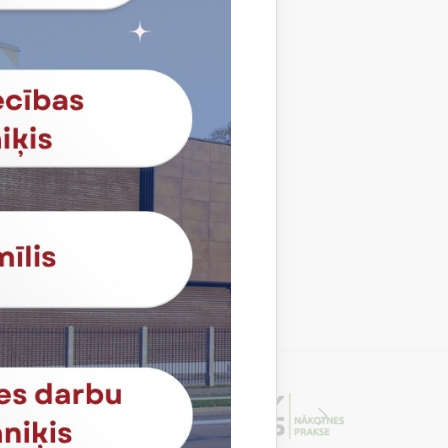
 muzeju Pūre. Mērķis bija iepazīstināt
muzeju, iepazīt šokolādes pasauli visā
as veidošanā un šokolādes ražošanas