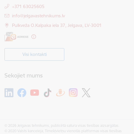
+371 63025605
E-pasts:
info@jelgavastehnikums.lv
Pulkveža O.Kalpaka iela 37, Jelgava, LV-3001
Visi kontakti
Sekojiet mums
© 2026 Jelgavas tehnikums, publicētā satura visas tiesības aizsargātas.
© 2020 Valsts kanceleja, Tīmekļvietņu vienotās platformas visas tiesības