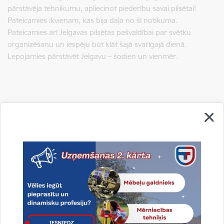
pārstāvēja tehnikumu, apliecinot piederību savai pilsētai!
Pateicamies ikvienam, kas bija daļa no šī notikuma.
Pateicamies arī Jelgavas pilsētas pašvaldībai par svētku
organizēšanu un iespēju būt klāt šajā svarīgajā dienā.
Lepojamies pārstāvēt Jelgavu – šodien un vienmēr.
Drukāt lapu
Dalīties