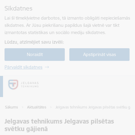
Pāriet uz lapas saturu
Sīkdatnes
Spied
lai meklētu
Enter
Lai šī tīmekļvietne darbotos, tā izmanto obligāti nepieciešamās
sīkdatnes. Ar Jūsu piekrišanu papildus šajā vietnē var tikt
izmantotas statistikas un sociālo mediju sīkdatnes.
Lūdzu, atzīmējiet savu izvēli:
Noraidīt
Apstiprināt visas
Pārvaldīt sīkdatnes
Sākums
Aktualitātes
Jelgavas tehnikums Jelgavas pilsētas svētku gāji
Jelgavas tehnikums Jelgavas pilsētas
svētku gājienā