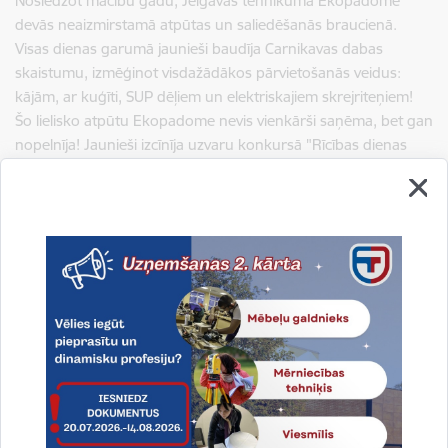
Noslēdzot mācību gadu, Jelgavas tehnikuma Ekopadome
devās neaizmirstamā atpūtas un saliedēšanās braucienā.
Visas dienas garumā jaunieši baudīja Carnikavas dabas
skaistumu, izmēģinot visdažādākos pārvietošanās veidus:
kājām, ar kuģīti, SUP dēļiem un elektriskajiem skrejriteņiem!
Šo lielisko atpūtu Ekopadome nevis vienkārši saņēma, bet gan
nopelnīja! Jaunieši izcīnīja uzvaru konkursā "Rīcības dienas
2026" starp visām Latvijas Ekoskolām, iegūstot labākās
Ekoskolas titulu tehnikumu nominācijā. Milzīgs paldies Vides
izglītības fonds un Boards You par šo fantastisko balvu un
neizmirstamajām emocijām!
Šis gads ir noslēgts uz jaudīgas un zaļas nots. Uz tikšanos
nākamajā mācību gadā ar jaunām idejām!
Paldies pedagogiem Santai Miķelsonei-Bražei, Inārai Plucei
par jauniešu iesaistīšanu Ekoskolu tīklā
Saistītas tēmas