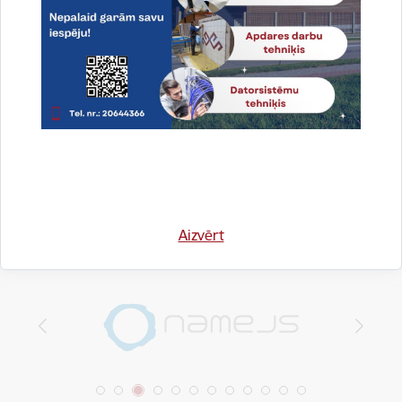
Aktualitātes:
Ekskursija
Drukāt lapu
Dalīties
Aizvērt