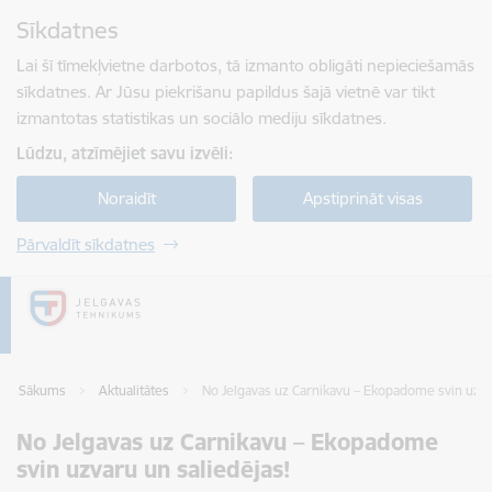
Pāriet uz lapas saturu
Sīkdatnes
Spied
lai meklētu
Enter
Lai šī tīmekļvietne darbotos, tā izmanto obligāti nepieciešamās
sīkdatnes. Ar Jūsu piekrišanu papildus šajā vietnē var tikt
izmantotas statistikas un sociālo mediju sīkdatnes.
Lūdzu, atzīmējiet savu izvēli:
Noraidīt
Apstiprināt visas
Pārvaldīt sīkdatnes
Sākums
Aktualitātes
No Jelgavas uz Carnikavu – Ekopadome svin uzva
No Jelgavas uz Carnikavu – Ekopadome
svin uzvaru un saliedējas!