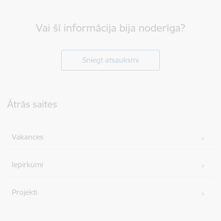
Vai šī informācija bija noderīga?
Sniegt atsauksmi
Kājene
Ātrās saites
Vakances
Iepirkumi
Projekti