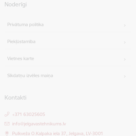
Noderīgi
Privātuma politika
Piekļūstamība
Vietnes karte
Sīkdatņu izvēles maiņa
Kontakti
+371 63025605
E-pasts:
info@jelgavastehnikums.lv
Pulkveža O.Kalpaka iela 37, Jelgava, LV-3001