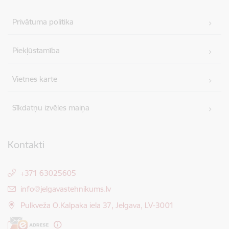
Privātuma politika
Piekļūstamība
Vietnes karte
Sīkdatņu izvēles maiņa
Kontakti
+371 63025605
E-pasts:
info@jelgavastehnikums.lv
Pulkveža O.Kalpaka iela 37, Jelgava, LV-3001