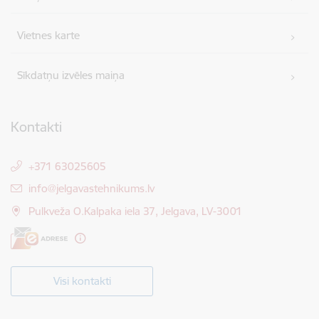
Vietnes karte
Sīkdatņu izvēles maiņa
Kontakti
+371 63025605
E-pasts:
info@jelgavastehnikums.lv
Pulkveža O.Kalpaka iela 37, Jelgava, LV-3001
Visi kontakti