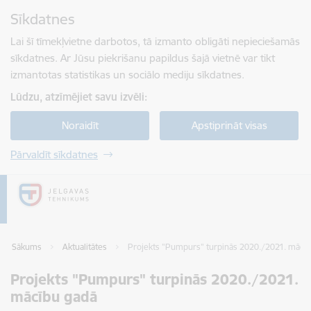
Pāriet uz lapas saturu
Sīkdatnes
Spied
lai meklētu
Enter
Lai šī tīmekļvietne darbotos, tā izmanto obligāti nepieciešamās
sīkdatnes. Ar Jūsu piekrišanu papildus šajā vietnē var tikt
izmantotas statistikas un sociālo mediju sīkdatnes.
Lūdzu, atzīmējiet savu izvēli:
Noraidīt
Apstiprināt visas
Pārvaldīt sīkdatnes
Sākums
Aktualitātes
Projekts "Pumpurs" turpinās 2020./2021. mācī
Projekts "Pumpurs" turpinās 2020./2021.
mācību gadā