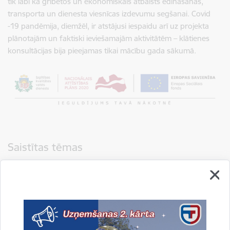
tik labi kā gribētos un ekonomiskais atbalsts ēdināšanas,
transporta un dienesta viesnīcas izdevumu segšanai. Covid
-19 pandēmija, diemžēl, ir atstājusi iespaidu arī uz projekta
plānotajām un faktiski ieviešamajām aktivitātēm – klātienes
konsultācijas bija pieejamas tikai mācību gada sākumā.
Saistītas tēmas
Aktualitātes:
ESF
Projekti
Drukāt lapu