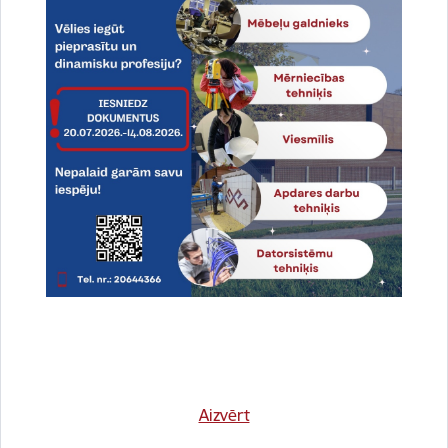
Dalīties
Vai šī informācija bija noderīga?
Aizvērt
Sniegt atsauksmi