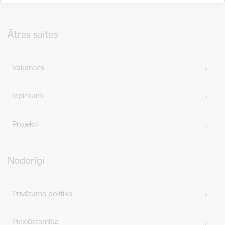
Kājene
Ātrās saites
Vakances
Iepirkumi
Projekti
Noderīgi
Privātuma politika
Piekļūstamība