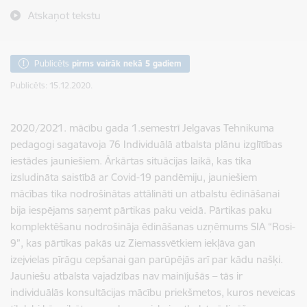
Atskaņot tekstu
Publicēts
pirms vairāk nekā 5 gadiem
Publicēts: 15.12.2020.
2020/2021. mācību gada 1.semestrī Jelgavas Tehnikuma
pedagogi sagatavoja 76 Individuālā atbalsta plānu izglītības
iestādes jauniešiem. Ārkārtas situācijas laikā, kas tika
izsludināta saistībā ar Covid-19 pandēmiju, jauniešiem
mācības tika nodrošinātas attālināti un atbalstu ēdināšanai
bija iespējams saņemt pārtikas paku veidā. Pārtikas paku
komplektēšanu nodrošināja ēdināšanas uzņēmums SIA “Rosi-
9”, kas pārtikas pakās uz Ziemassvētkiem iekļāva gan
izejvielas pīrāgu cepšanai gan parūpējās arī par kādu našķi.
Jauniešu atbalsta vajadzības nav mainījušās – tās ir
individuālās konsultācijas mācību priekšmetos, kuros neveicas