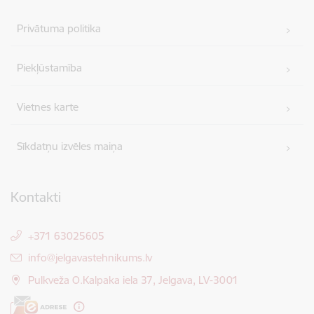
Privātuma politika
Piekļūstamība
Vietnes karte
Sīkdatņu izvēles maiņa
Kontakti
+371 63025605
E-pasts:
info@jelgavastehnikums.lv
Pulkveža O.Kalpaka iela 37, Jelgava, LV-3001