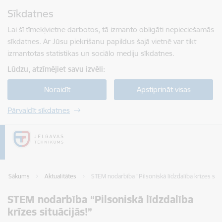
Pāriet uz lapas saturu
Sīkdatnes
Spied
lai meklētu
Enter
Lai šī tīmekļvietne darbotos, tā izmanto obligāti nepieciešamās
sīkdatnes. Ar Jūsu piekrišanu papildus šajā vietnē var tikt
izmantotas statistikas un sociālo mediju sīkdatnes.
Lūdzu, atzīmējiet savu izvēli:
Noraidīt
Apstiprināt visas
Pārvaldīt sīkdatnes
Sākums
Aktualitātes
STEM nodarbība “Pilsoniskā līdzdalība krīzes situ
STEM nodarbība “Pilsoniskā līdzdalība
krīzes situācijās!”