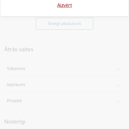
Vai šī informācija bija noderīga?
Aizvērt
Sniegt atsauksmi
Kājene
Ātrās saites
Vakances
Iepirkumi
Projekti
Noderīgi