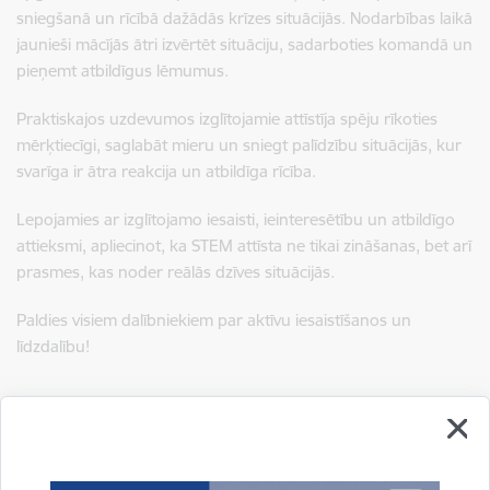
sniegšanā un rīcībā dažādās krīzes situācijās. Nodarbības laikā
jaunieši mācījās ātri izvērtēt situāciju, sadarboties komandā un
pieņemt atbildīgus lēmumus.
Praktiskajos uzdevumos izglītojamie attīstīja spēju rīkoties
mērķtiecīgi, saglabāt mieru un sniegt palīdzību situācijās, kur
svarīga ir ātra reakcija un atbildīga rīcība.
Lepojamies ar izglītojamo iesaisti, ieinteresētību un atbildīgo
attieksmi, apliecinot, ka STEM attīsta ne tikai zināšanas, bet arī
prasmes, kas noder reālās dzīves situācijās.
Paldies visiem dalībniekiem par aktīvu iesaistīšanos un
līdzdalību!
Saistītas tēmas
Aktualitātes:
Projekti
STEM