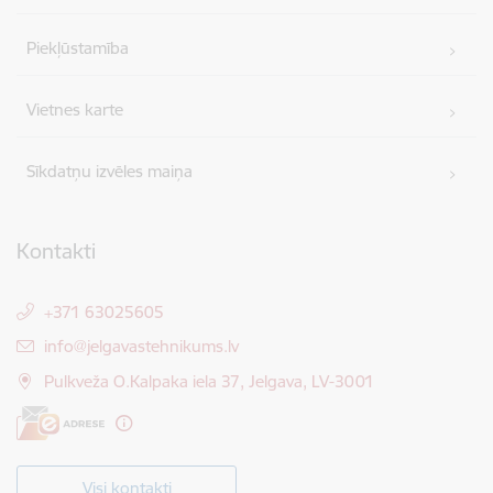
Piekļūstamība
Vietnes karte
Sīkdatņu izvēles maiņa
Kontakti
+371 63025605
E-pasts:
info@jelgavastehnikums.lv
Pulkveža O.Kalpaka iela 37, Jelgava, LV-3001
Visi kontakti