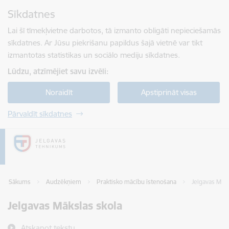
Pāriet uz lapas saturu
Sīkdatnes
Spied
lai meklētu
Enter
Lai šī tīmekļvietne darbotos, tā izmanto obligāti nepieciešamās
sīkdatnes. Ar Jūsu piekrišanu papildus šajā vietnē var tikt
izmantotas statistikas un sociālo mediju sīkdatnes.
Lūdzu, atzīmējiet savu izvēli:
Noraidīt
Apstiprināt visas
Pārvaldīt sīkdatnes
Sākums
Audzēkņiem
Praktisko mācību īstenošana
Jelgavas Māks
Jelgavas Mākslas skola
Atskaņot tekstu