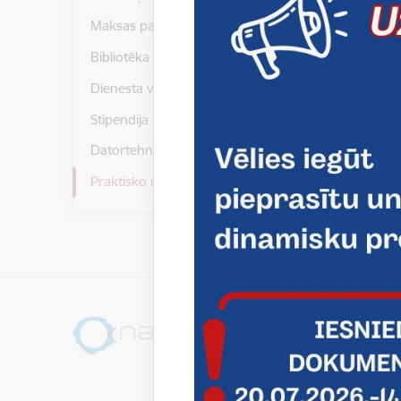
Īpašnieks
Maksas pakalpojumi
Uzņēmum
Bibliotēka
Juridiskā
Dienesta viesnīca
Stipendija
E-pasts
info@d
Datortehnikas piešķiršana
Praktisko mācību īstenošana