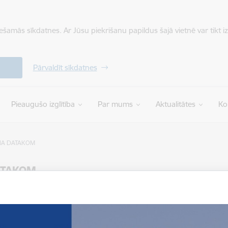
iešamās sīkdatnes. Ar Jūsu piekrišanu papildus šajā vietnē var tikt i
Pārvaldīt sīkdatnes
Pieaugušo izglītība
Par mums
Aktualitātes
Ko
IA DATAKOM
ATAKOM
ņot tekstu
17.02.2026.