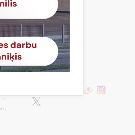
Sekojiet mums
.lv
37,