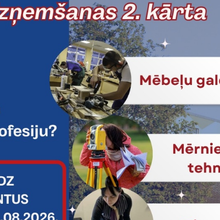
: valdes priekšēdētājs Jānis Čupriks
a Reģ.Nr.: 40103142605
 adrese: Mārupes nov., Mārupe, Malduguņu iela 2, LV-2167
Tālrunis
atakom.lv
+371 67628888