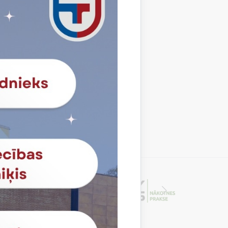
Profesija
Datorsistēmu tehniķis