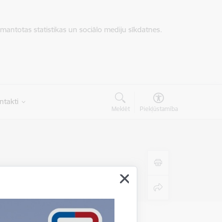
zmantotas statistikas un sociālo mediju sīkdatnes.
ntakti
Meklēt
Piekļūstamība