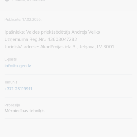
Publicēts: 17.02.2026.
Īpašnieks: Valdes priekšsēdētājs Andrejs Veliks
Uzņēmuma Reģ.Nr.: 43603047282
Juridiskā adrese: Akadēmijas iela 3-, Jelgava, LV-3001
E-pasts
info@a-geo.lv
Tālrunis
+371 23119911
Profesija
Mērniecības tehniķis