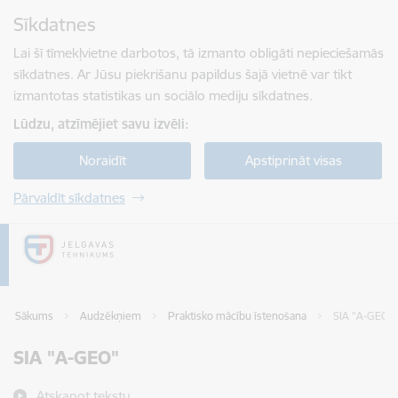
Pāriet uz lapas saturu
Sīkdatnes
Spied
lai meklētu
Enter
Lai šī tīmekļvietne darbotos, tā izmanto obligāti nepieciešamās
sīkdatnes. Ar Jūsu piekrišanu papildus šajā vietnē var tikt
izmantotas statistikas un sociālo mediju sīkdatnes.
Lūdzu, atzīmējiet savu izvēli:
Noraidīt
Apstiprināt visas
Pārvaldīt sīkdatnes
Sākums
Audzēkņiem
Praktisko mācību īstenošana
SIA "A-GEO"
SIA "A-GEO"
Atskaņot tekstu