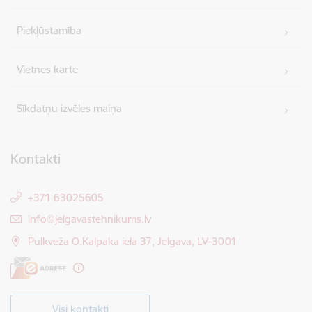
Piekļūstamība
Vietnes karte
Sīkdatņu izvēles maiņa
Kontakti
+371 63025605
E-pasts:
info@jelgavastehnikums.lv
Pulkveža O.Kalpaka iela 37, Jelgava, LV-3001
Visi kontakti