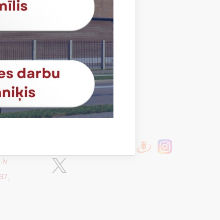
Sekojiet mums
.lv
37,