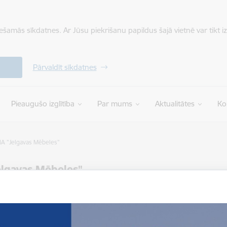
iešamās sīkdatnes. Ar Jūsu piekrišanu papildus šajā vietnē var tikt i
Pārvaldīt sīkdatnes
Pieaugušo izglītība
Par mums
Aktualitātes
Ko
IA "Jelgavas Mēbeles"
elgavas Mēbeles"
ņot tekstu
17.02.2026.