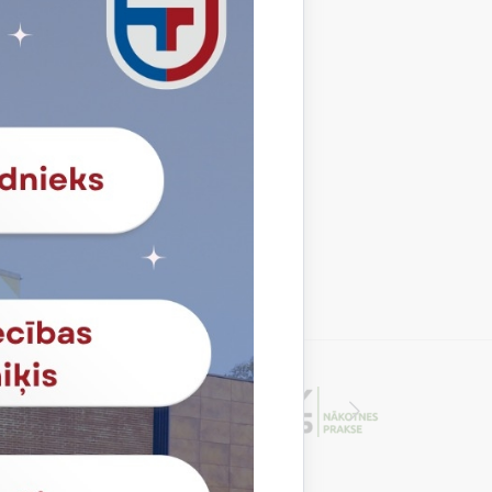
Profesija
Mēbeļu galdnieks