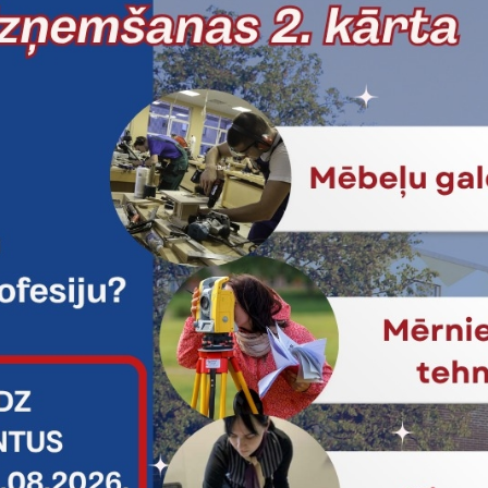
: Valdes loceklis Māris Upenieks
 Reģ.Nr.: 41703007201
 adrese: Lāču iela 42, Jelgava, LV-3001
Tālrunis
.lv
+371 23025222