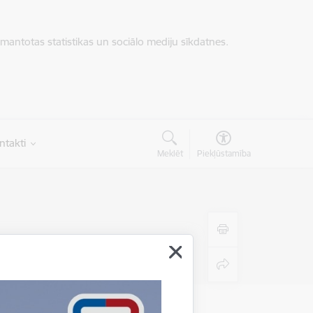
zmantotas statistikas un sociālo mediju sīkdatnes.
ntakti
Meklēt
Piekļūstamība