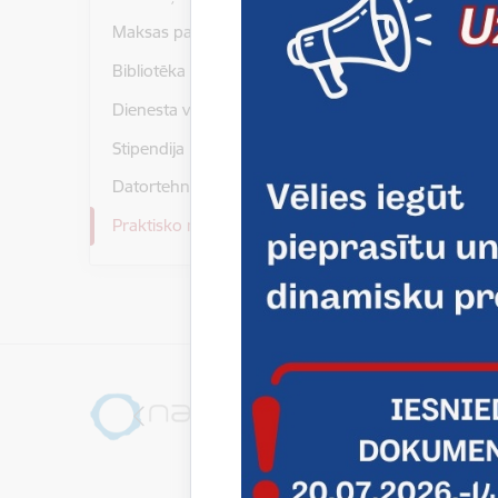
Īpašnieks
Maksas pakalpojumi
Uzņēmuma
Bibliotēka
Juridiskā
Dienesta viesnīca
Stipendija
E-pasts
info@jm
Datortehnikas piešķiršana
Praktisko mācību īstenošana