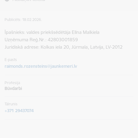
Publicēts: 18.02.2026.
Īpašnieks: valdes priekšsēdētāja Elīna Malkiela
Uzņēmuma Reģ.Nr.: 42803001859
Juridiskā adrese: Kolkas iela 20, Jūrmala, Latvija, LV-2012
E-pasts
raimonds.rozensteins@jaunkemeri.lv
Profesija
Būvdarbi
Tālrunis
+371 29437074