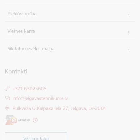
Piekļūstamība
Vietnes karte
Sīkdatņu izvēles maiņa
Kontakti
+371 63025605
E-pasts:
info@jelgavastehnikums.lv
Pulkveža O.Kalpaka iela 37, Jelgava, LV-3001
Visi kontakti