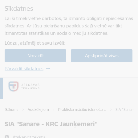
Pāriet uz lapas saturu
Sīkdatnes
Spied
lai meklētu
Enter
Lai šī tīmekļvietne darbotos, tā izmanto obligāti nepieciešamās
sīkdatnes. Ar Jūsu piekrišanu papildus šajā vietnē var tikt
izmantotas statistikas un sociālo mediju sīkdatnes.
Lūdzu, atzīmējiet savu izvēli:
Noraidīt
Apstiprināt visas
Pārvaldīt sīkdatnes
Sākums
Audzēkņiem
Praktisko mācību īstenošana
SIA "Sanare 
SIA "Sanare - KRC Jaunķemeri"
Atskaņot tekstu