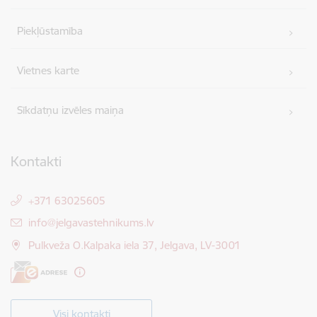
Piekļūstamība
Vietnes karte
Sīkdatņu izvēles maiņa
Kontakti
+371 63025605
E-pasts:
info@jelgavastehnikums.lv
Pulkveža O.Kalpaka iela 37, Jelgava, LV-3001
Visi kontakti