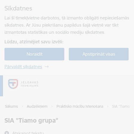
Pāriet uz lapas saturu
Sīkdatnes
Spied
lai meklētu
Enter
Lai šī tīmekļvietne darbotos, tā izmanto obligāti nepieciešamās
sīkdatnes. Ar Jūsu piekrišanu papildus šajā vietnē var tikt
izmantotas statistikas un sociālo mediju sīkdatnes.
Lūdzu, atzīmējiet savu izvēli:
Noraidīt
Apstiprināt visas
Pārvaldīt sīkdatnes
Sākums
Audzēkņiem
Praktisko mācību īstenošana
SIA "Tiamo g
SIA "Tiamo grupa"
Atskaņot tekstu