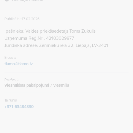
Publicēts: 17.02.2026.
Īpašnieks: Valdes priekšsēdētājs Toms Zukulis
Uzņēmuma Reģ.Nr.: 42103029977
Juridiskā adrese: Zemnieku iela 32, Liepāja, LV-3401
E-pasts
tiamo@tiamo.lv
Profesija
Viesmīlības pakalpojumi / viesmīlis
Tālrunis
+371 63484830