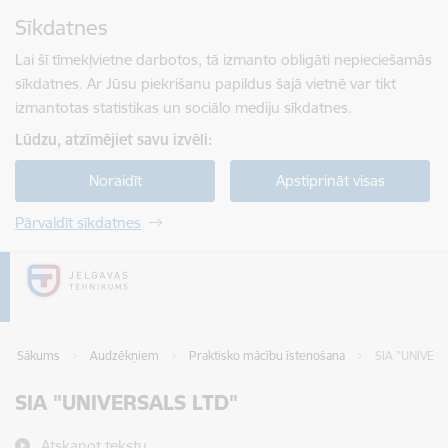
Pāriet uz lapas saturu
Sīkdatnes
Spied
lai meklētu
Enter
Lai šī tīmekļvietne darbotos, tā izmanto obligāti nepieciešamās
sīkdatnes. Ar Jūsu piekrišanu papildus šajā vietnē var tikt
izmantotas statistikas un sociālo mediju sīkdatnes.
Lūdzu, atzīmējiet savu izvēli:
Noraidīt
Apstiprināt visas
Pārvaldīt sīkdatnes
Sākums
Audzēkņiem
Praktisko mācību īstenošana
SIA "UNIVER
SIA "UNIVERSALS LTD"
Atskaņot tekstu