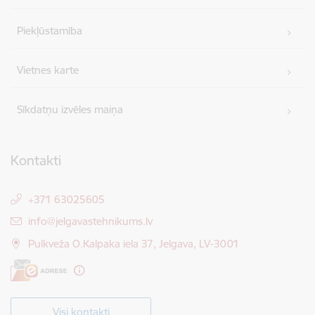
Piekļūstamība
Vietnes karte
Sīkdatņu izvēles maiņa
Kontakti
+371 63025605
E-pasts:
info@jelgavastehnikums.lv
Pulkveža O.Kalpaka iela 37, Jelgava, LV-3001
Visi kontakti