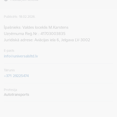
Publicēts: 18.02.2026.
Īpašnieks: Valdes loceklis M.Karstens
Uzņēmuma Reģ.Nr.:
41703003835
Juridiskā adrese: Aviācijas iela 6, Jelgava LV-3002
E-pasts
info@universalsltd.lv
Tālrunis
+371 29225474
Profesija
Autotransports