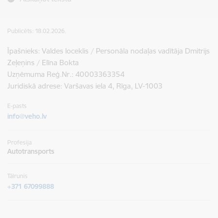
Publicēts: 18.02.2026.
Īpašnieks: Valdes loceklis / Personāla nodaļas vadītāja Dmitrijs
Zeļeņins / Elīna Bokta
Uzņēmuma Reģ.Nr.: 40003363354
Juridiskā adrese: Varšavas iela 4, Rīga, LV-1003
E-pasts
info@veho.lv
Profesija
Autotransports
Tālrunis
+371 67099888