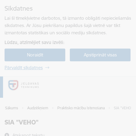
Pāriet uz lapas saturu
Sīkdatnes
Spied
lai meklētu
Enter
Lai šī tīmekļvietne darbotos, tā izmanto obligāti nepieciešamās
sīkdatnes. Ar Jūsu piekrišanu papildus šajā vietnē var tikt
izmantotas statistikas un sociālo mediju sīkdatnes.
Lūdzu, atzīmējiet savu izvēli:
Noraidīt
Apstiprināt visas
Pārvaldīt sīkdatnes
Sākums
Audzēkņiem
Praktisko mācību īstenošana
SIA "VEHO"
SIA "VEHO"
Atskaņot tekstu