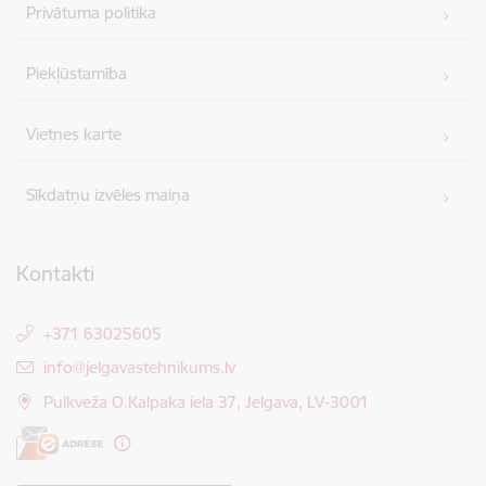
Privātuma politika
Piekļūstamība
Vietnes karte
Sīkdatņu izvēles maiņa
Kontakti
+371 63025605
E-pasts:
info@jelgavastehnikums.lv
Pulkveža O.Kalpaka iela 37, Jelgava, LV-3001