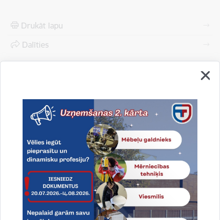
Drukāt lapu
Dalīties
Vai šī informācija bija noderīga?