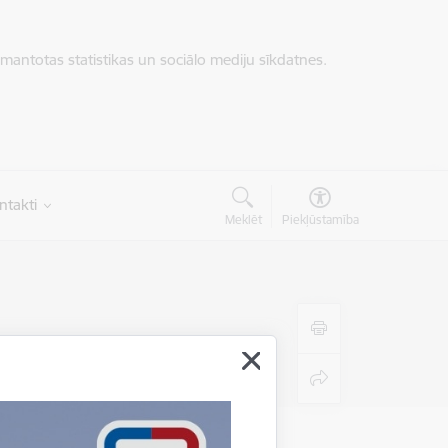
zmantotas statistikas un sociālo mediju sīkdatnes.
ntakti
Meklēt
Piekļūstamība