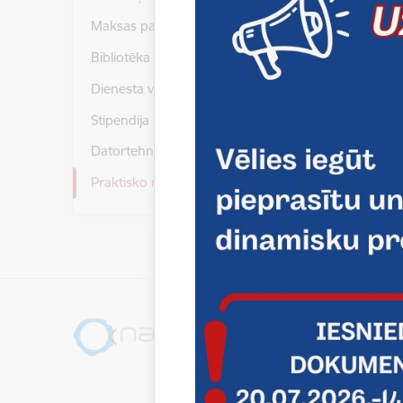
Īpašnieks
Maksas pakalpojumi
Uzņēmuma
Bibliotēka
Juridiskā
Dienesta viesnīca
Stipendija
E-pasts
k.urba
Datortehnikas piešķiršana
Praktisko mācību īstenošana