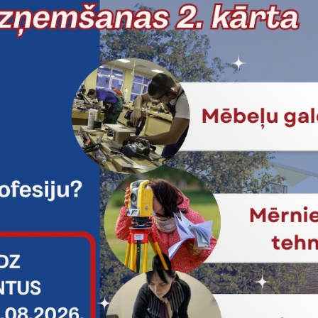
: valdes loceklis Kaspars Urbanovičs
 Reģ.Nr.: 40103376798
 adrese: Ezītis 381, Pēternieki, Olaines pagasts, Olaines novads, LV
Tālrunis
novics@gmail.com
+371 29193339