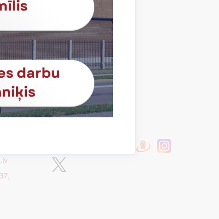
Sekojiet mums
.lv
37,