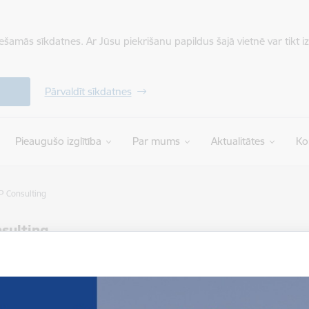
iešamās sīkdatnes. Ar Jūsu piekrišanu papildus šajā vietnē var tikt i
Pārvaldīt sīkdatnes
Pieaugušo izglītība
Par mums
Aktualitātes
Ko
P Consulting
sulting
ņot tekstu
18.02.2026.