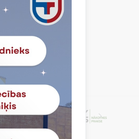
-2127
Profesija
Būvdarbi